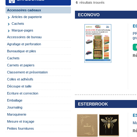
6
résultats trouvés
Accessoires cadeaux
ECONOVO
Articles de papeterie
Cachets
E
Marque-pages
P
Accessoires de bureau
gr
Agrafage et perforation
Bureautique et piles
Ré
Cachets
Carnets et papiers
Classement et présentation
Colles et adhésifs
Découpe et taille
Ecriture et correction
Emballage
ESTERBROOK
Journaling
Maroquinerie
E
Mesure et traçage
Ma
Petites fournitures
Ré