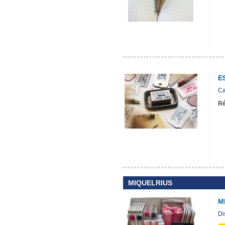
E
Ca
Ré
MIQUELRIUS
M
Di