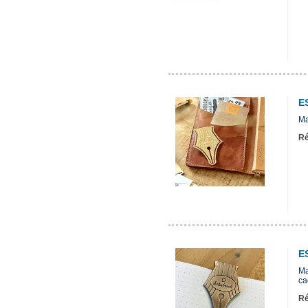
E
Ma
Ré
E
Ma
ca
Ré