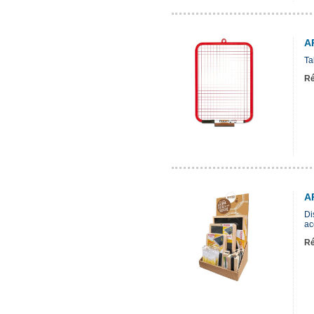
A
Ta
Ré
A
Di
ac
Ré