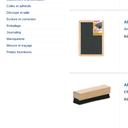
Colles et adhésifs
Découpe et taille
Ecriture et correction
A
Emballage
Ar
Journaling
Ré
Maroquinerie
Mesure et traçage
Petites fournitures
A
Ef
Ré