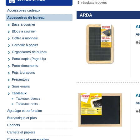
8
résultats trouvés
Accessoires cadeaux
ARDA
Accessoires de bureau
Bacs à courrier
A
Blocs à courrier
Ar
Coffre à monnaie
Ré
Corbeille à papier
Organiseurs de bureau
Porte-copie (Page Up)
Porte-documents
Pots à crayons
Présentoirs
Sous-mains
Tableaux
A
Tableaux blancs
Ar
Tableaux noirs
Agrafage et perforation
Ré
Bureautique et piles
Cachets
Carnets et papiers
Classement et présentation