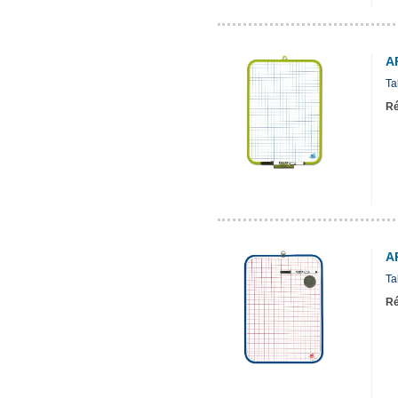
A
Ta
Ré
A
Ta
Ré