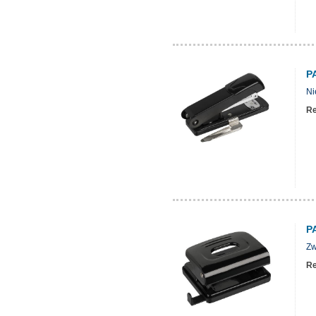
P
Ni
Re
P
Zw
Re