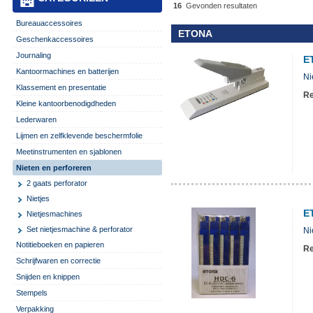
16
Gevonden resultaten
Bureauaccessoires
ETONA
Geschenkaccessoires
Journaling
E
Kantoormachines en batterijen
Ni
Klassement en presentatie
Re
Kleine kantoorbenodigdheden
Lederwaren
Lijmen en zelfklevende beschermfolie
Meetinstrumenten en sjablonen
Nieten en perforeren
2 gaats perforator
Nietjes
E
Nietjesmachines
Set nietjesmachine & perforator
Ni
Notitieboeken en papieren
Re
Schrijfwaren en correctie
Snijden en knippen
Stempels
Verpakking