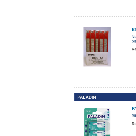
E
Ni
bl
Re
PALADIN
P
Bl
Re