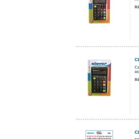
Ré
C
Ca
ass
Ré
C