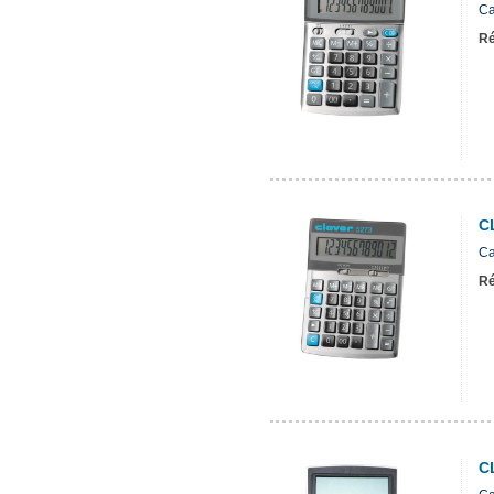
Ca
Ré
C
Ca
Ré
C