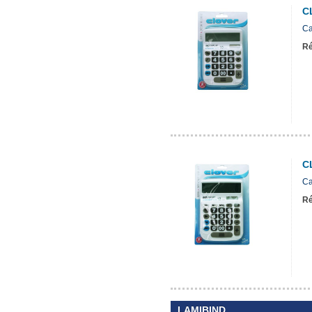
C
Ca
Ré
C
Ca
Ré
LAMIBIND