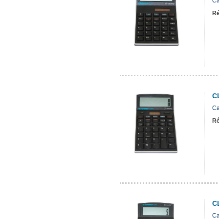
Ca
Ré
C
Ca
Ré
C
Ca