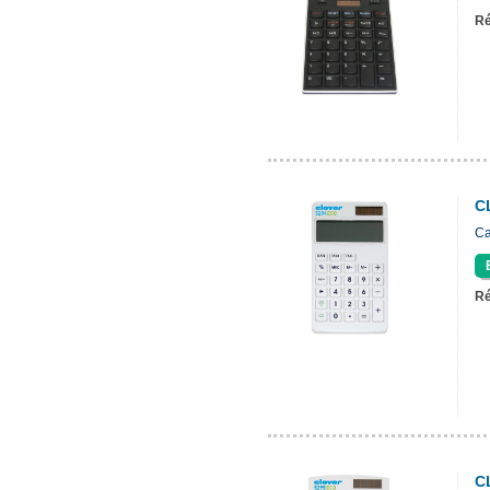
Ré
C
Ca
Ré
C