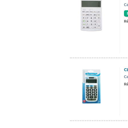
Ca
Ré
C
Ca
Ré