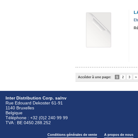
L
Et
Ré
Accéder à une page:
1
2
3
>
Inter Distribution Corp. sa/nv
Rue Edouard Dekoster 61-91
1140 Bruxelles
Belgique
Téléphone : +32 (0)2 240 99 99
TVA : BE 0450.288.252
Conditions générales de vente
A propos de nous