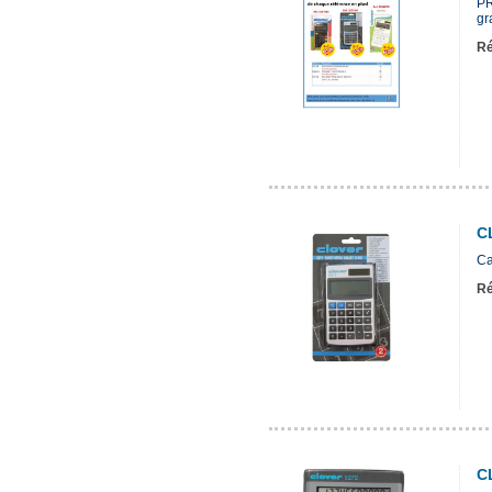
PR
gr
Ré
C
Ca
Ré
C