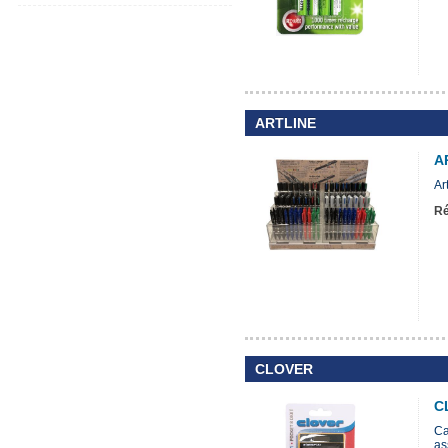
ARTLINE
A
Ar
Ré
CLOVER
C
Ca
ass