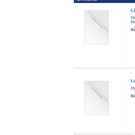
L
Et
ét
Ré
L
Et
Ré