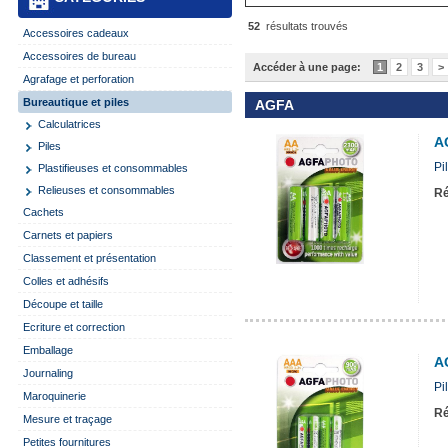
52
résultats trouvés
Accessoires cadeaux
Accessoires de bureau
Accéder à une page:
1
2
3
>
Agrafage et perforation
Bureautique et piles
AGFA
Calculatrices
A
Piles
Pi
Plastifieuses et consommables
Relieuses et consommables
Ré
Cachets
Carnets et papiers
Classement et présentation
Colles et adhésifs
Découpe et taille
Ecriture et correction
Emballage
A
Journaling
Pi
Maroquinerie
Ré
Mesure et traçage
Petites fournitures