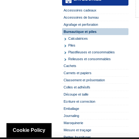
Accessoires cadeaux
Accessoires de bureau
Agrafage et perforation
Bureautique et piles
Calculatrices
Piles
Plastifieuses et consommables
Relieuses et consommables
Cachets
Carnets et papiers
Classement et présentation
Colles et adhésifs
Découpe et taille
Ecriture et correction
Emballage
Journaling
Maroquinerie
Cookie Policy
Mesure et traçage
Petites fournitures