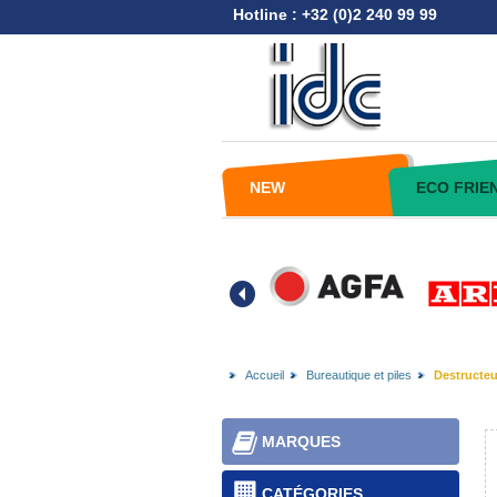
Hotline : +32 (0)2 240 99 99
NEW
ECO FRIE
Accueil
Bureautique et piles
Destructeu
MARQUES
CATÉGORIES