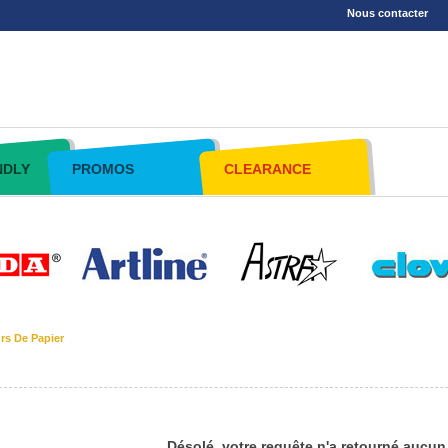
Nous contacter
NDLY
PROMOS
CLEARANCE
rs De Papier
Désolé, votre requête n'a retourné aucun 