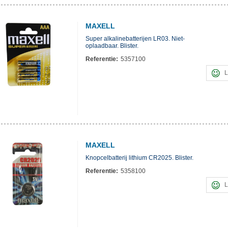
MAXELL
Super alkalinebatterijen LR03. Niet-
oplaadbaar. Blister.
Referentie:
5357100
L
MAXELL
Knopcelbatterij lithium CR2025. Blister.
Referentie:
5358100
L