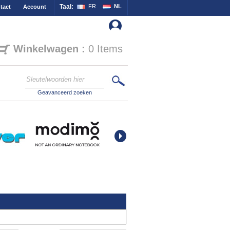
Taal:
FR
NL
tact
Account
Winkelwagen :
0 Items
Geavanceerd zoeken