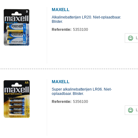
MAXELL
Alkalinebatterijen LR20. Niet-oplaadbaar.
Blister.
Referentie:
5353100
L
MAXELL
Super alkalinebatterijen LR06. Niet-
oplaadbaar. Blister.
Referentie:
5356100
L