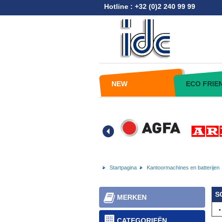
Hotline : +32 (0)2 240 99 99
NEW
ECO FRIE
Startpagina
Kantoormachines en batterijen
S
MERKEN
CATEGORIEËN