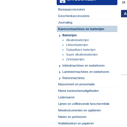
16
Bureauaccessoires
A
Geschenkaccessoires
Journaling
Kantoormachines en batterijen
Batterijen
Alkalinebatterijen
Lithiumbatterijen
Oplaadbare batterijen
Super alkalinebatterijen
Zinkbatterijen
Inbindmachines en toebehoren
Lamineermachines en toebehoren
Rekenmachines
Klassement en presentatie
Kleine kantoorbenodigdheden
Lederwaren
Lijmen en zelfklevende beschermfolie
Meetinstrumenten en sjablonen
Nieten en perforeren
Notitieboeken en papieren