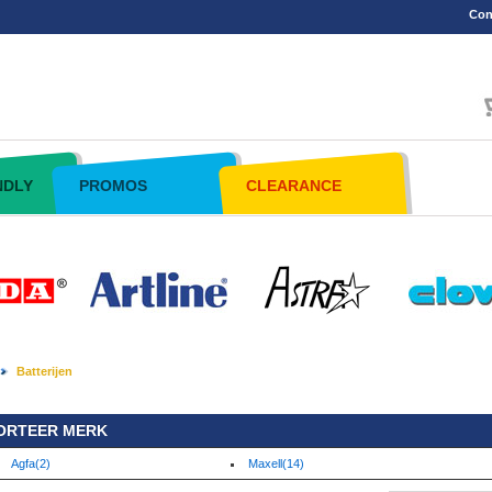
Con
NDLY
PROMOS
CLEARANCE
Batterijen
ORTEER MERK
Agfa(2)
Maxell(14)