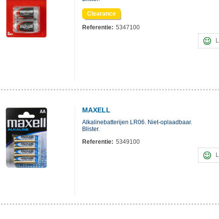
Clearance
Referentie:
5347100
L
MAXELL
Alkalinebatterijen LR06. Niet-oplaadbaar.
Blister.
Referentie:
5349100
L