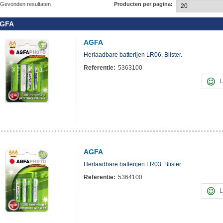
Gevonden resultaten
Producten per pagina:
GFA
AGFA
Herlaadbare batterijen LR06. Blister.
Referentie:
5363100
L
AGFA
Herlaadbare batterijen LR03. Blister.
Referentie:
5364100
L