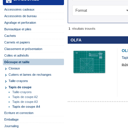
Accessoires cadeaux
Format
Accessoires de bureau
Agrafage et perforation
1
résultats trouvés
Bureautique et piles
Cachets
OLFA
Carnets et papiers
Classement et présentation
OL
Colles et adhésifs
Tap
Découpe et taille
Réf
Ciseaux
Cutters et lames de rechanges
Taille-crayons
Tapis de coupe
Taille-crayons
Tapis de coupe A2
Tapis de coupe A3
Tapis de coupe A4
Ecriture et correction
Emballage
Journaling