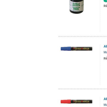
Ré
A
Ma
Ré
A
Ma