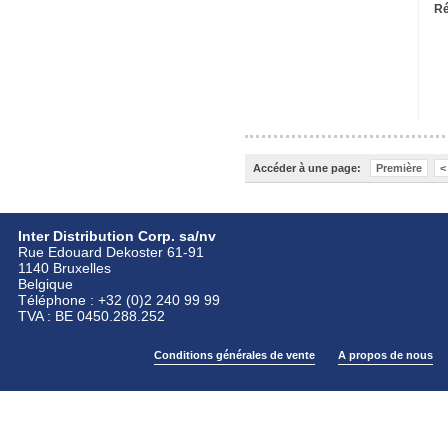
Ré
Accéder à une page:
Première
<
Inter Distribution Corp. sa/nv
Rue Edouard Dekoster 61-91
1140 Bruxelles
Belgique
Téléphone : +32 (0)2 240 99 99
TVA : BE 0450.288.252
Conditions générales de vente
A propos de nous