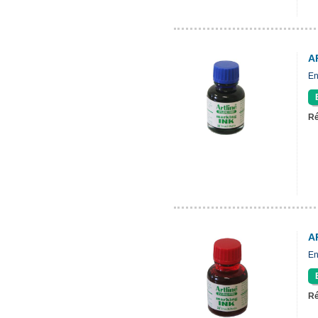
A
En
Ré
A
En
Ré