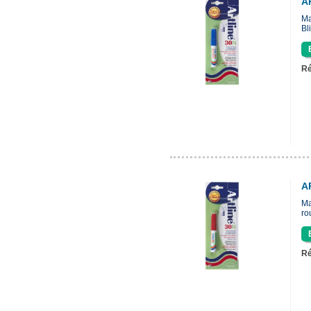
A
Ma
Bl
Ré
A
Ma
ro
Ré