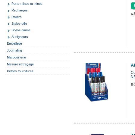
Porte-mines et mines
Recharges
Ré
Rollers
Stylos-bille
Stylos-plume
Surligneurs
Emballage
Journaling
Maroquinerie
Mesure et traçage
A
Petites fournitures
Co
NE
Ré