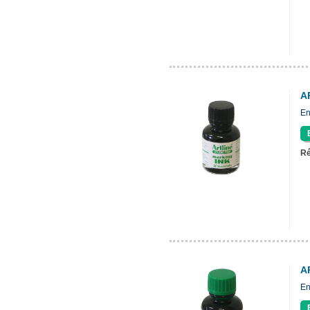
A
En
Ré
A
En