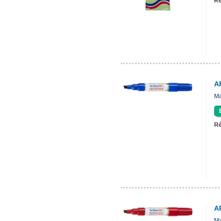
Ré
A
Ma
Ré
A
Ma