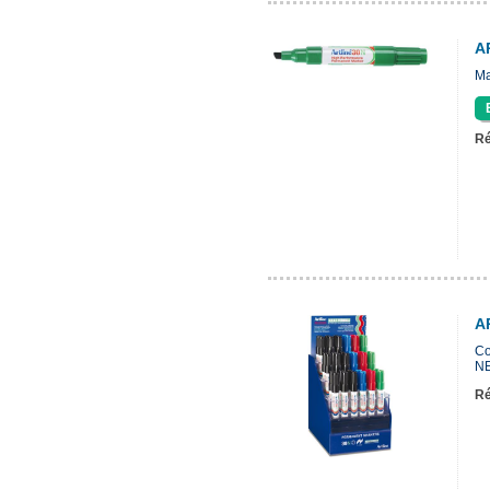
A
Ma
Ré
A
Co
NE
Ré