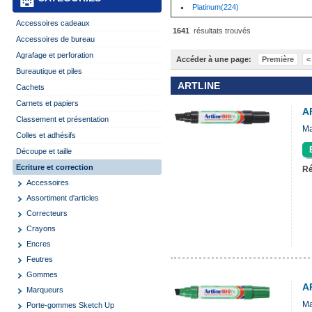
Platinum(224)
Accessoires cadeaux
1641
résultats trouvés
Accessoires de bureau
Agrafage et perforation
Accéder à une page:
Première
<
Bureautique et piles
ARTLINE
Cachets
Carnets et papiers
A
Classement et présentation
Ma
Colles et adhésifs
Découpe et taille
Ecriture et correction
Ré
Accessoires
Assortiment d'articles
Correcteurs
Crayons
Encres
Feutres
Gommes
A
Marqueurs
Ma
Porte-gommes Sketch Up