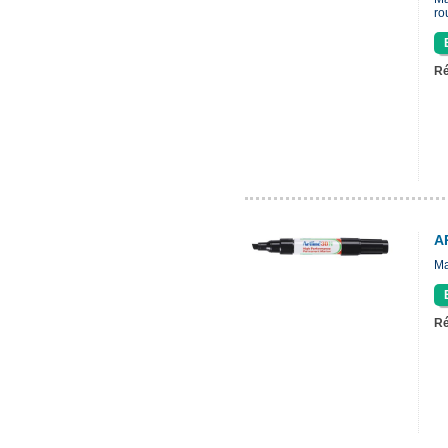
ro
Ré
A
Ma
Ré