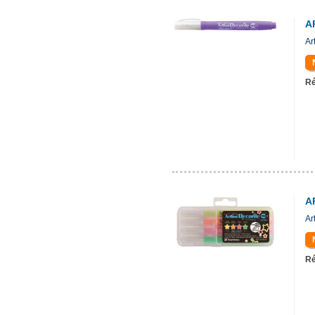
A
Ar
Ré
A
Ar
Ré