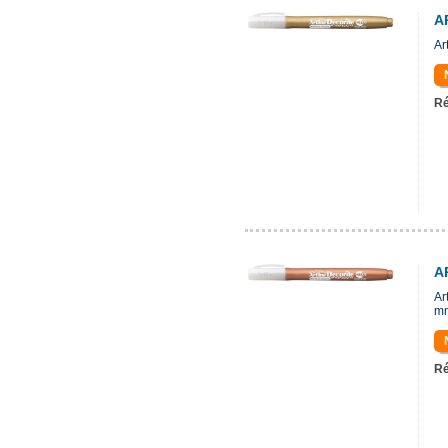
A
Ar
Ré
A
Ar
m
Ré