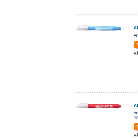
A
Ar
Ré
A
Ar
m
Ré