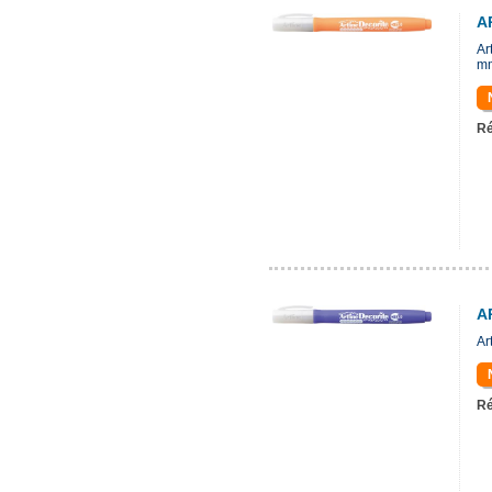
A
Ar
m
Ré
A
Ar
Ré