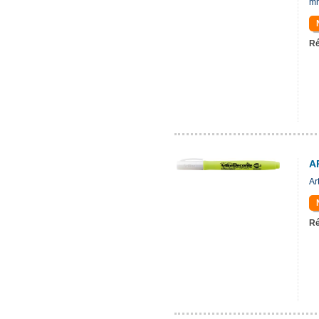
m
Ré
A
Ar
Ré