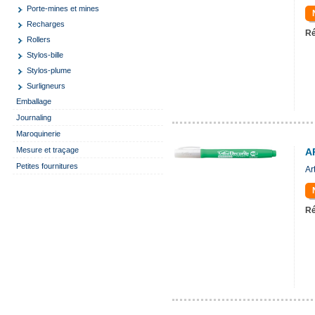
Porte-mines et mines
Recharges
Ré
Rollers
Stylos-bille
Stylos-plume
Surligneurs
Emballage
Journaling
Maroquinerie
Mesure et traçage
A
Petites fournitures
Ar
Ré