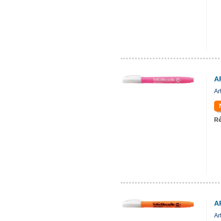
A
Ar
Ré
A
Ar