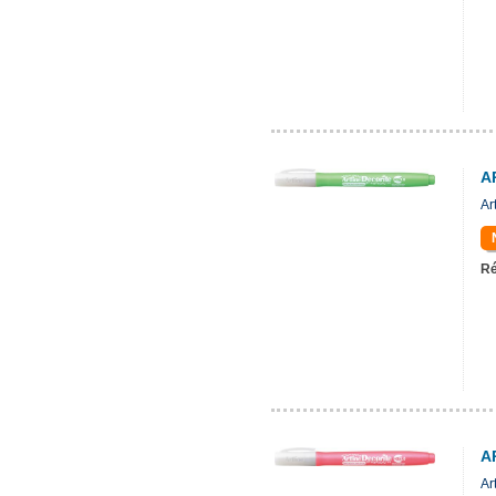
A
Ar
Ré
A
Ar