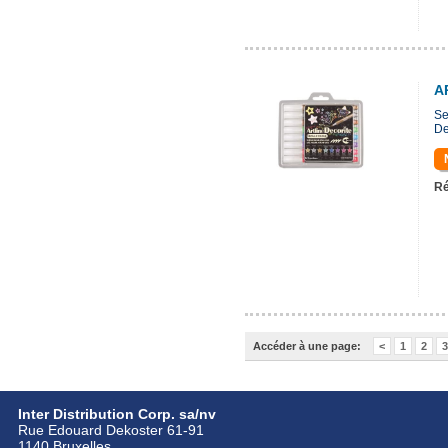
A
Se
De
Ré
Accéder à une page:
<
1
2
3
Inter Distribution Corp. sa/nv
Rue Edouard Dekoster 61-91
1140 Bruxelles