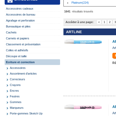
Platinum(224)
Accessoires cadeaux
1641
résultats trouvés
Accessoires de bureau
Agrafage et perforation
Accéder à une page:
<
1
2
3
Bureautique et piles
ARTLINE
Cachets
Carnets et papiers
A
Classement et présentation
Ar
Colles et adhésifs
Découpe et taille
Ecriture et correction
Ré
Accessoires
Assortiment d'articles
Correcteurs
Crayons
Encres
Feutres
Gommes
A
Marqueurs
Ar
Porte-gommes Sketch Up