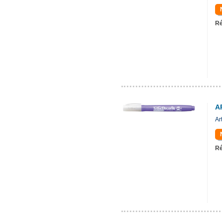
Ré
A
Ar
Ré