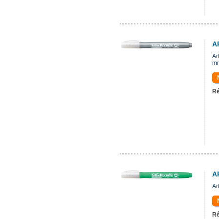
A
Ar
m
Ré
A
Ar
Ré