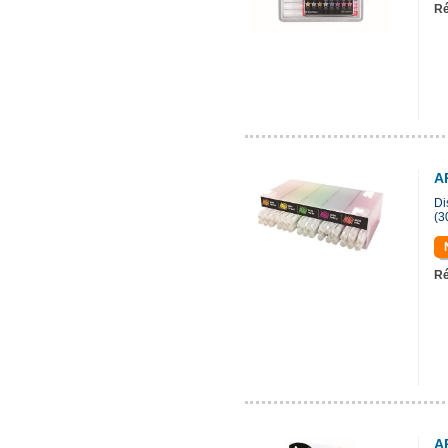
Ré
A
Di
(3
Ré
A