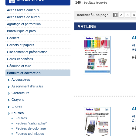
146
résultats trouvés
Accessoires cadeaux
Accéder à une page:
1
2
3
4
Accessoires de bureau
Agrafage et perforation
ARTLINE
Bureautique et piles
A
Cachets
Carnets et papiers
PR
Re
Classement et présentation
Ré
Colles et adhésifs
Découpe et taille
Ecriture et correction
Accessoires
Assortiment d'articles
Correcteurs
Crayons
Encres
A
Feutres
P
Feutres
DI
Feutres "calligraphie"
Ré
Feutres de coloriage
Feutres techniques