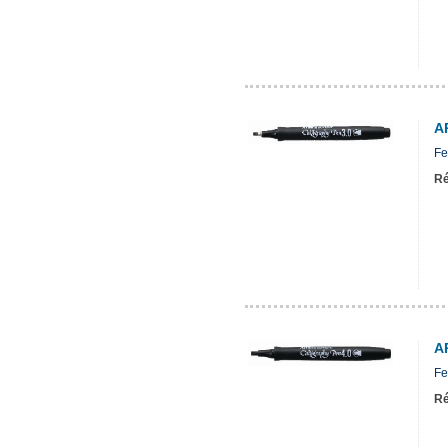
A
Fe
Ré
A
Fe
Ré