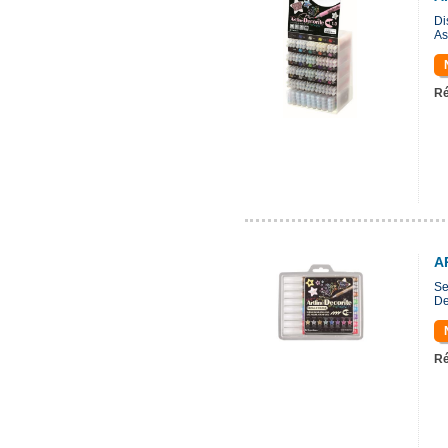
Di
As
Ré
A
Se
De
Ré