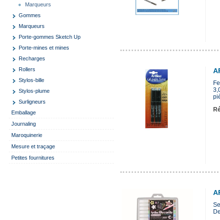
Marqueurs
Gommes
Marqueurs
Porte-gommes Sketch Up
Porte-mines et mines
Recharges
Rollers
A
Stylos-bille
Fe
3,
Stylos-plume
pi
Surligneurs
Ré
Emballage
Journaling
Maroquinerie
Mesure et traçage
Petites fournitures
A
Se
De