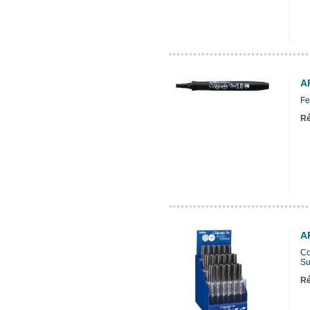
A
Fe
Ré
A
Co
Su
Ré