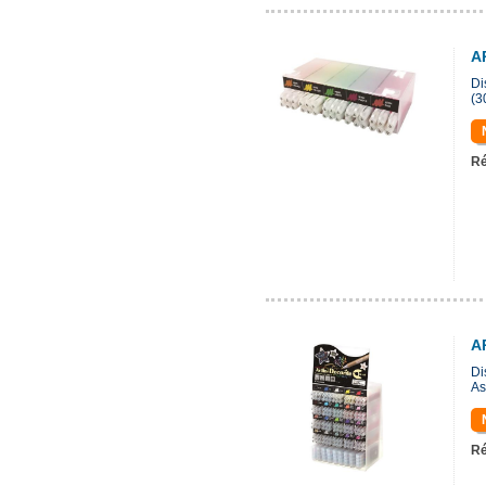
A
Di
(3
Ré
A
Di
As
Ré