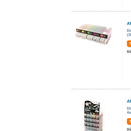
A
Di
(3
Ré
A
Di
As
Ré