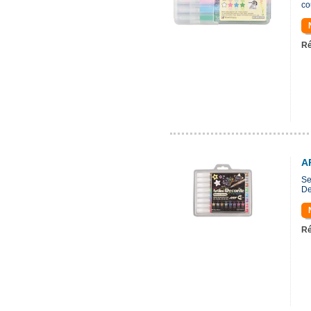
co
Ré
A
Se
De
Ré