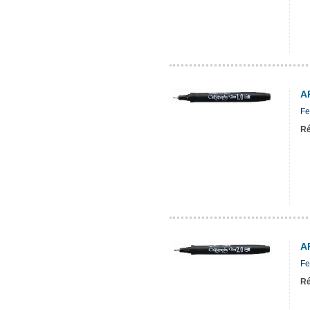
A
Fe
Ré
A
Fe
Ré