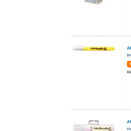
A
Br
Ré
A
Ha