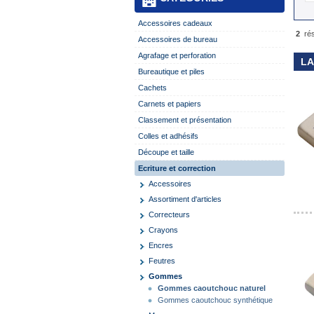
Accessoires cadeaux
2
ré
Accessoires de bureau
Agrafage et perforation
LA
Bureautique et piles
Cachets
Carnets et papiers
Classement et présentation
Colles et adhésifs
Découpe et taille
Ecriture et correction
Accessoires
Assortiment d'articles
Correcteurs
Crayons
Encres
Feutres
Gommes
Gommes caoutchouc naturel
Gommes caoutchouc synthétique