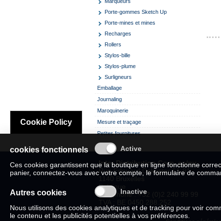
Marqueurs
Porte-gommes Sketch Up
Porte-mines et mines
Recharges
Rollers
Stylos-bille
Stylos-plume
Surligneurs
Emballage
Journaling
Maroquinerie
Cookie Policy
Mesure et traçage
Petites fournitures
cookies fonctionnels
Inter Distribution Corp. sa/nv
Ces cookies garantissent que la boutique en ligne fonctionne corre
Rue Edouard Dekoster 61-91
panier, connectez-vous avec votre compte, le formulaire de commande
1140 Bruxelles
Belgique
Autres cookies
Téléphone : +32 (0)2 240 99 99
TVA : BE 0450.288.252
Nous utilisons des cookies analytiques et de tracking pour voir c
le contenu et les publicités potentielles à vos préférences.