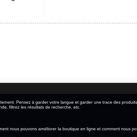
ctement. Pensez à garder votre langue et garder une trace des produit
, filtrez les résultats de recherche, etc.
omment nous pouvons améliorer la boutique en ligne et comment nous p