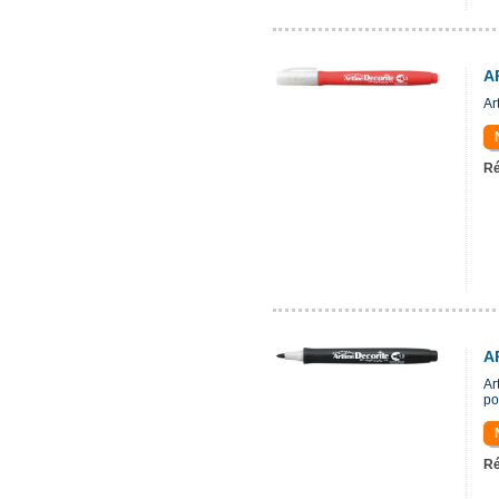
A
Ar
Ré
A
Ar
po
Ré