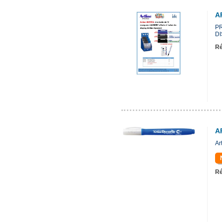
A
P
DI
Ré
A
Ar
Ré