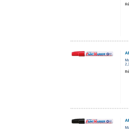
Ré
A
Ma
2,
Ré
A
Ma