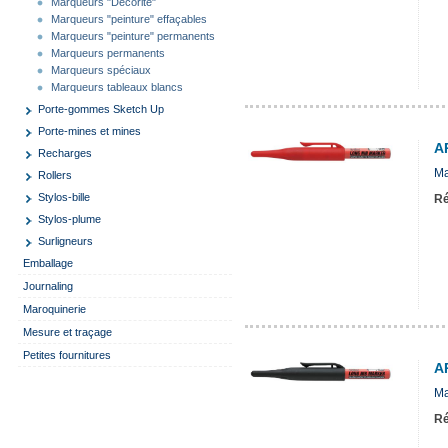
Marqueurs "Decorite"
Marqueurs "peinture" effaçables
Marqueurs "peinture" permanents
Marqueurs permanents
Marqueurs spéciaux
Marqueurs tableaux blancs
Porte-gommes Sketch Up
Porte-mines et mines
A
Recharges
Ma
Rollers
Stylos-bille
Ré
Stylos-plume
Surligneurs
Emballage
Journaling
Maroquinerie
Mesure et traçage
Petites fournitures
A
Ma
Ré