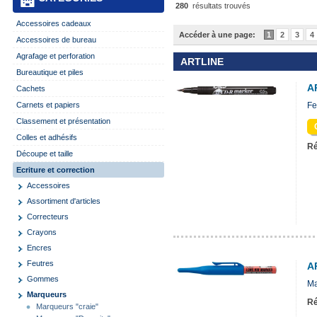
280
résultats trouvés
Accessoires cadeaux
Accéder à une page:
1
2
3
4
Accessoires de bureau
Agrafage et perforation
ARTLINE
Bureautique et piles
A
Cachets
Carnets et papiers
Fe
Classement et présentation
Colles et adhésifs
Ré
Découpe et taille
Ecriture et correction
Accessoires
Assortiment d'articles
Correcteurs
Crayons
Encres
Feutres
A
Gommes
Ma
Marqueurs
Ré
Marqueurs "craie"