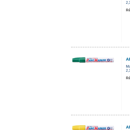
2,
Ré
A
Ma
2,
Ré
A