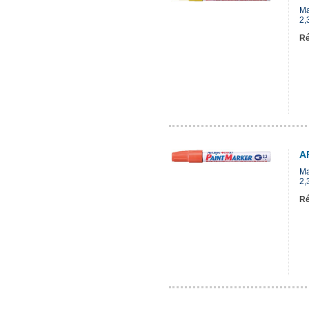
Ma
2,
Ré
A
Ma
2,
Ré