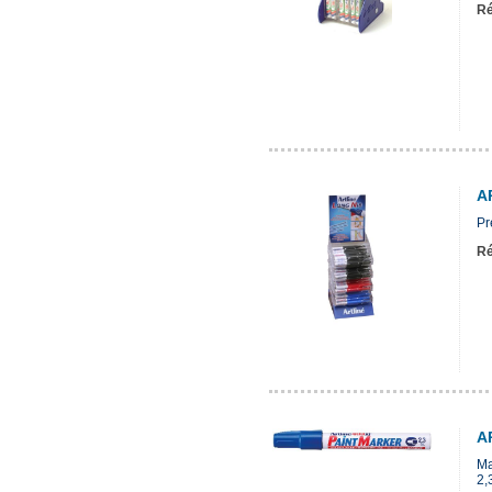
Ré
A
Pr
Ré
A
Ma
2,