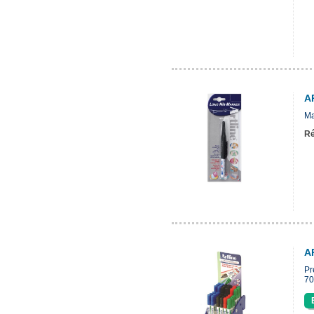
A
Ma
Ré
A
Pr
70