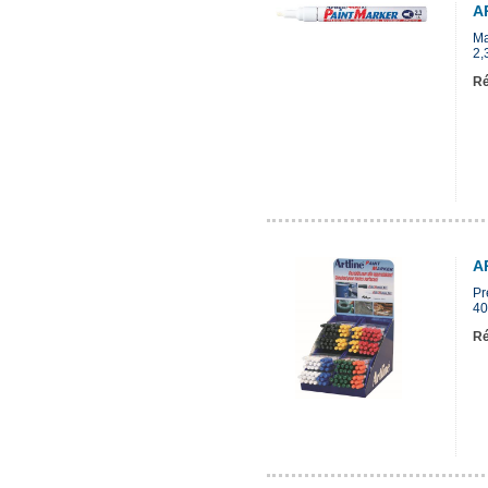
A
Ma
2,
Ré
A
Pr
40
Ré