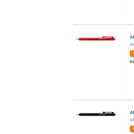
A
J-
Ré
A
J-