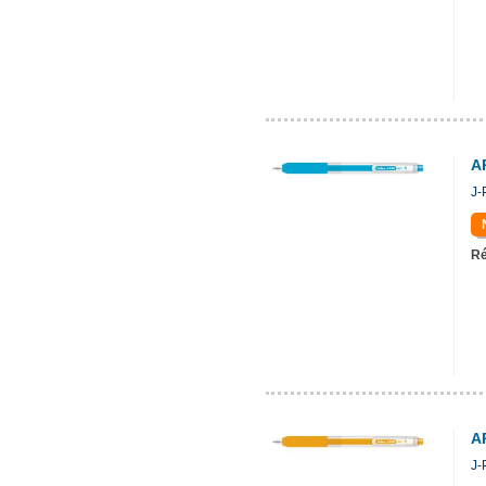
A
J-
Ré
A
J-