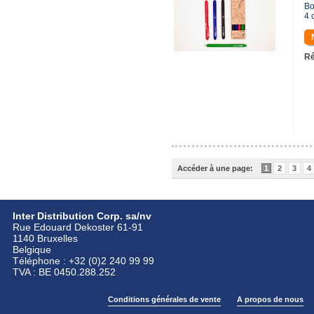
Bo
4 
Ré
Accéder à une page:
1
2
3
4
Inter Distribution Corp. sa/nv
Rue Edouard Dekoster 61-91
1140 Bruxelles
Belgique
Téléphone : +32 (0)2 240 99 99
TVA : BE 0450.288.252
Conditions générales de vente
A propos de nous