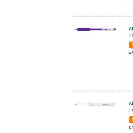
A
J-
Ré
A
J-
Ré