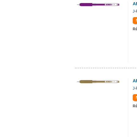
A
J-
Ré
A
J-
Ré