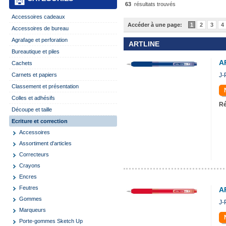
63
résultats trouvés
Accessoires cadeaux
Accéder à une page:
1
2
3
4
Accessoires de bureau
Agrafage et perforation
ARTLINE
Bureautique et piles
A
Cachets
Carnets et papiers
J-
Classement et présentation
Colles et adhésifs
Ré
Découpe et taille
Ecriture et correction
Accessoires
Assortiment d'articles
Correcteurs
Crayons
Encres
Feutres
A
Gommes
J-
Marqueurs
Porte-gommes Sketch Up