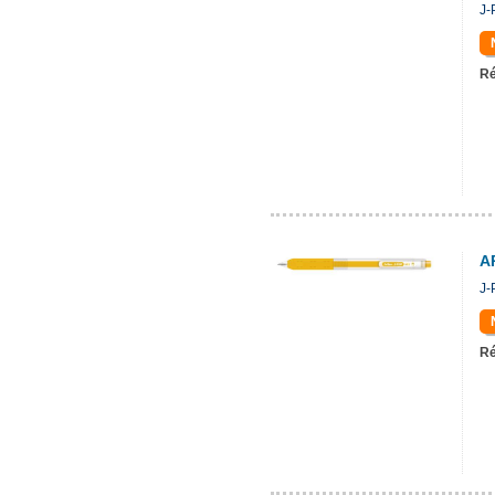
J-
Ré
A
J-
Ré