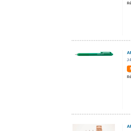
Ré
A
J-
Ré
A