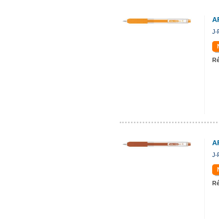
A
J-
Ré
A
J-
Ré