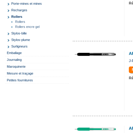
Ré
Porte-mines et mines
Recharges
Rollers
Rollers
Rollers encre gel
Stylos-bille
Stylos-plume
Surligneurs
Emballage
A
Journaling
J-
Maroquinerie
Mesure et traçage
Ré
Petites fournitures
A