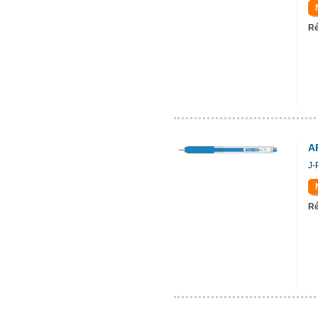
Ré
A
J-
Ré