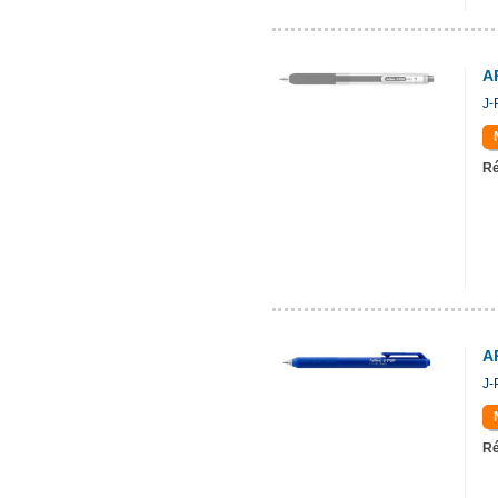
A
J-
Ré
A
J-
Ré