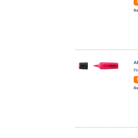
Re
A
Fl
Re