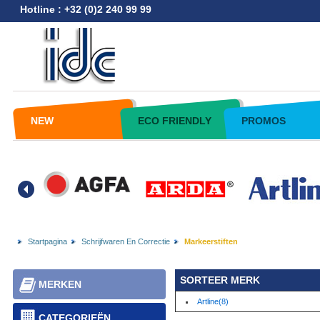
Hotline : +32 (0)2 240 99 99
NEW
ECO FRIENDLY
PROMOS
Startpagina
Schrijfwaren En Correctie
Markeerstiften
SORTEER MERK
MERKEN
Artline(8)
CATEGORIEËN