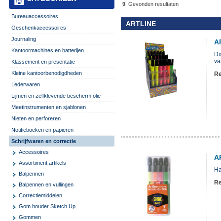
9
Gevonden resultaten
Bureauaccessoires
ARTLINE
Geschenkaccessoires
Journaling
A
Kantoormachines en batterijen
Di
va
Klassement en presentatie
Kleine kantoorbenodigdheden
Re
Lederwaren
Lijmen en zelfklevende beschermfolie
Meetinstrumenten en sjablonen
Nieten en perforeren
Notitieboeken en papieren
Schrijfwaren en correctie
Accessoires
A
Assortiment artikels
Ha
Balpennen
Re
Balpennen en vullingen
Correctiemiddelen
Gom houder Sketch Up
Gommen