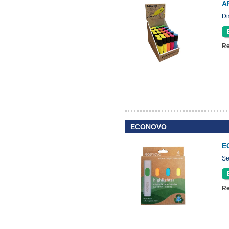
A
Di
Re
ECONOVO
E
Se
Re