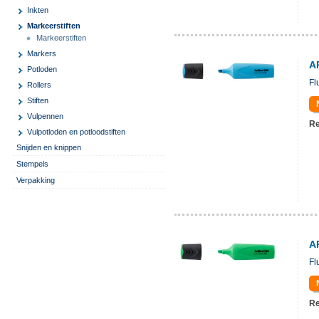
Inkten
Markeerstiften
Markeerstiften
Markers
A
Potloden
Fl
Rollers
Stiften
Vulpennen
Re
Vulpotloden en potloodstiften
Snijden en knippen
Stempels
Verpakking
A
Fl
Re