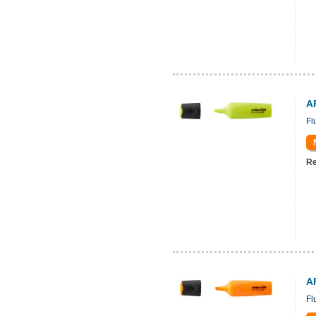
A
Fl
Re
A
Fl