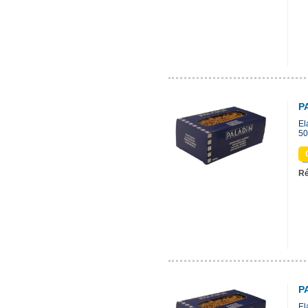
P
El
50
Ré
P
El