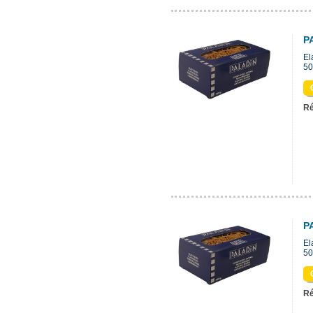
P
El
50
Ré
P
El
50
Ré