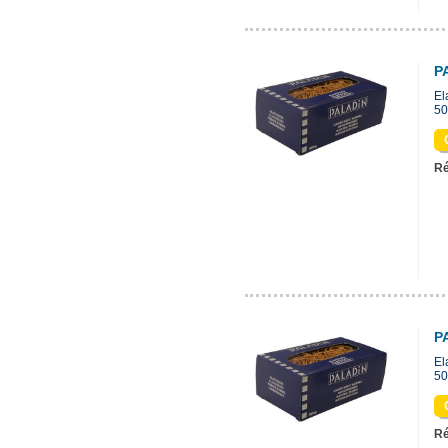
P
El
50
Ré
P
El
50
Ré