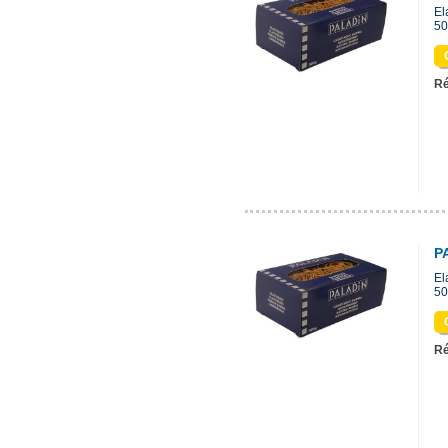
El
50
Ré
P
El
50
Ré