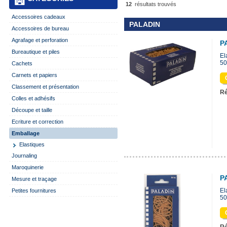
12
résultats trouvés
Accessoires cadeaux
PALADIN
Accessoires de bureau
Agrafage et perforation
P
Bureautique et piles
El
50
Cachets
Carnets et papiers
Classement et présentation
Ré
Colles et adhésifs
Découpe et taille
Ecriture et correction
Emballage
Elastiques
Journaling
Maroquinerie
P
Mesure et traçage
El
Petites fournitures
50