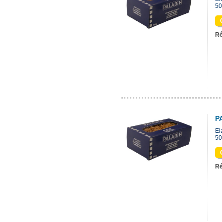
50
Ré
P
El
50
Ré