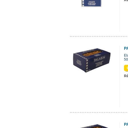
Ré
P
El
50
Ré
P