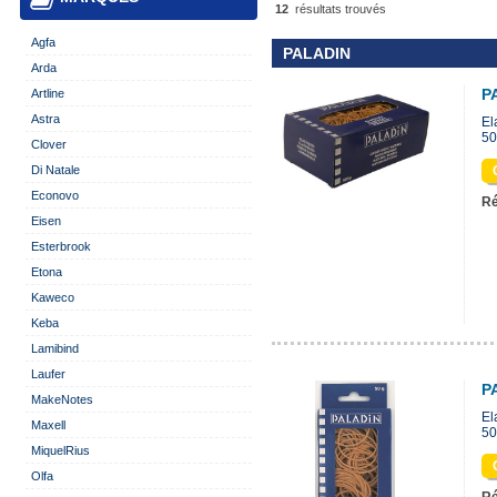
12
résultats trouvés
Agfa
PALADIN
Arda
P
Artline
Astra
El
50
Clover
Di Natale
Econovo
Ré
Eisen
Esterbrook
Etona
Kaweco
Keba
Lamibind
Laufer
P
MakeNotes
El
Maxell
50
MiquelRius
Olfa