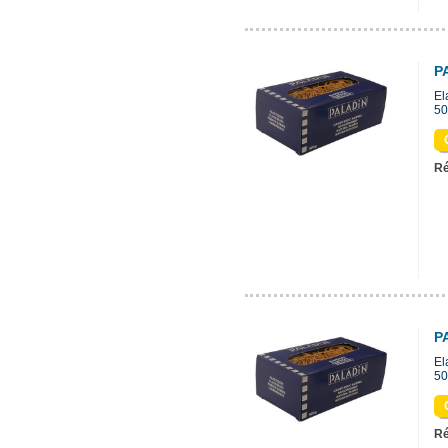
P
El
50
Ré
P
El
50
Ré