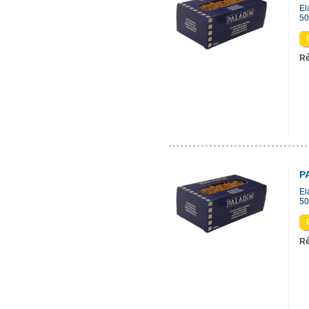
El
50
Ré
P
El
50
Ré