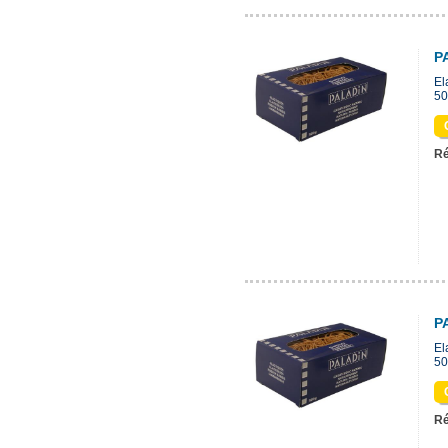
P
El
50
Ré
P
El
50
Ré