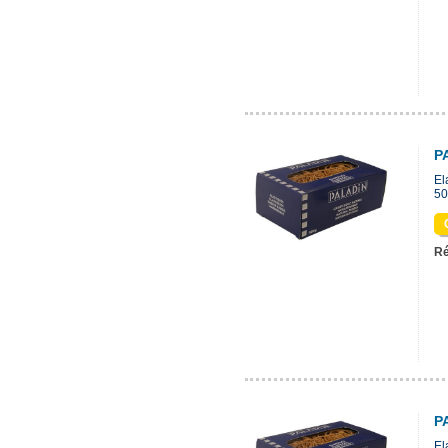
P
El
50
Ré
P
El