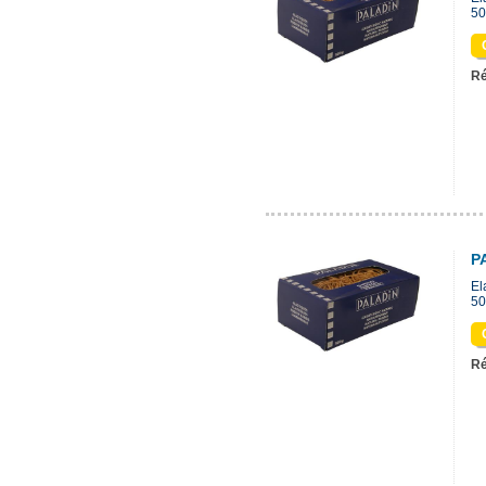
50
Ré
P
El
50
Ré