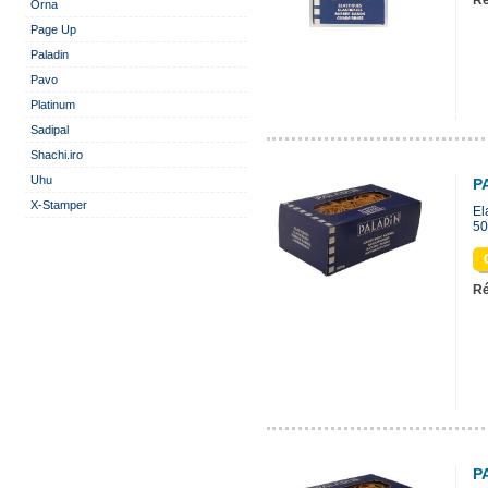
Ré
Orna
Page Up
Paladin
Pavo
Platinum
Sadipal
Shachi.iro
Uhu
P
X-Stamper
El
50
Ré
P