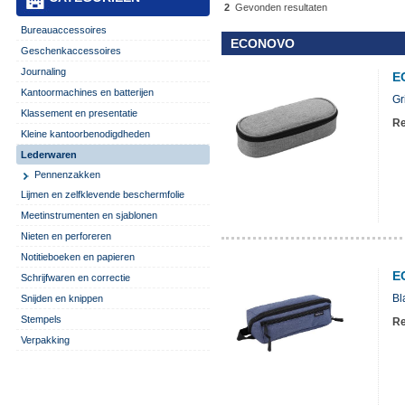
2
Gevonden resultaten
Bureauaccessoires
ECONOVO
Geschenkaccessoires
Journaling
E
Kantoormachines en batterijen
Gr
Klassement en presentatie
Re
Kleine kantoorbenodigdheden
Lederwaren
Pennenzakken
Lijmen en zelfklevende beschermfolie
Meetinstrumenten en sjablonen
Nieten en perforeren
Notitieboeken en papieren
E
Schrijfwaren en correctie
Bl
Snijden en knippen
Stempels
Re
Verpakking