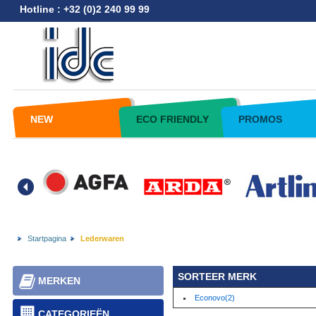
Hotline : +32 (0)2 240 99 99
NEW
ECO FRIENDLY
PROMOS
Startpagina
Lederwaren
SORTEER MERK
MERKEN
Econovo(2)
CATEGORIEËN