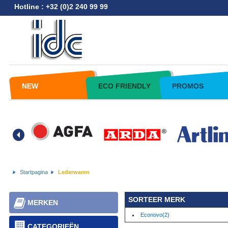
Hotline : +32 (0)2 240 99 99
NEW
ECO FRIENDLY
PROMOS
Startpagina
Lederwaren
SORTEER MERK
MERKEN
Econovo(2)
CATEGORIEËN