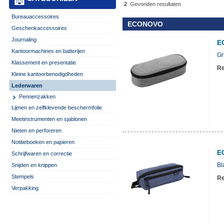
2
Gevonden resultaten
Bureauaccessoires
ECONOVO
Geschenkaccessoires
Journaling
E
Kantoormachines en batterijen
Gr
Klassement en presentatie
Re
Kleine kantoorbenodigdheden
Lederwaren
Pennenzakken
Lijmen en zelfklevende beschermfolie
Meetinstrumenten en sjablonen
Nieten en perforeren
Notitieboeken en papieren
E
Schrijfwaren en correctie
Bl
Snijden en knippen
Stempels
Re
Verpakking