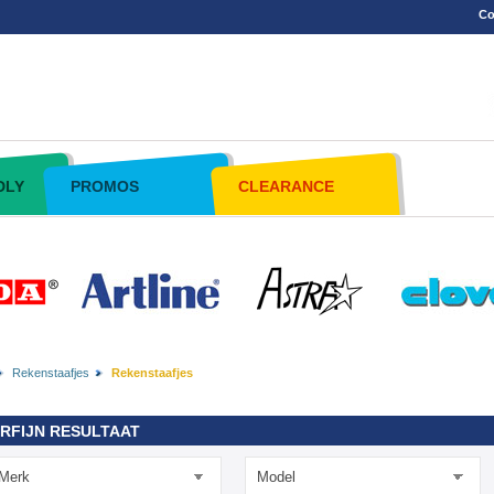
Co
DLY
PROMOS
CLEARANCE
Rekenstaafjes
Rekenstaafjes
RFIJN RESULTAAT
Merk
Model