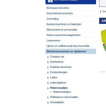
Bureauaccessoires
1
Ge
Geschenkaccessoires
Journaling
A
Kantoormachines en batterijen
Klassement en presentatie
Kleine kantoorbenodigdheden
Lederwaren
Lijmen en zelfklevende beschermfolie
Meetinstrumenten en sjablonen
Compas set
Driehoeken
Dubbele decimeter
Gradenboogen
Latten
Lettersjabloon
Rekenstaafjes
Rekenstaafjes
Rolliniaal en tekenmallen
Schaallatten