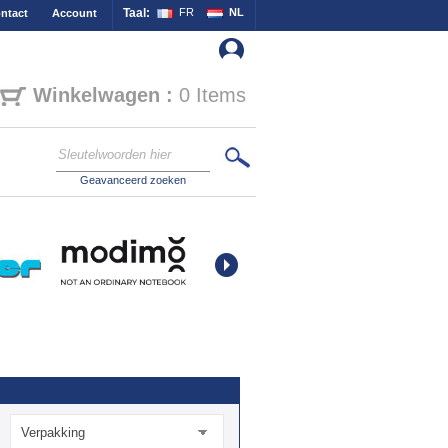
Taal:
FR
NL
ntact
Account
Winkelwagen :
0 Items
Geavanceerd zoeken
Verpakking