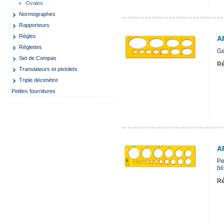
Ovales
Normographes
Rapporteurs
Règles
A
Réglettes
Ga
Set de Compas
Ré
Translateurs et pistolets
Triple décimètre
Petites fournitures
A
Pe
bli
Ré