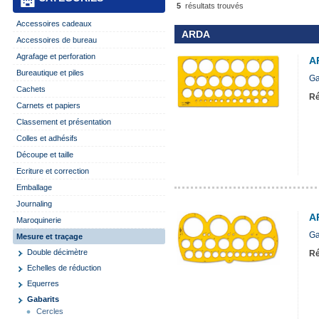
5
résultats trouvés
Accessoires cadeaux
ARDA
Accessoires de bureau
Agrafage et perforation
A
Bureautique et piles
Ga
Cachets
Ré
Carnets et papiers
Classement et présentation
Colles et adhésifs
Découpe et taille
Ecriture et correction
Emballage
Journaling
A
Maroquinerie
Ga
Mesure et traçage
Double décimètre
Ré
Echelles de réduction
Equerres
Gabarits
Cercles