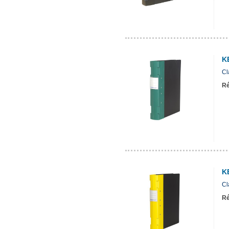
K
Cl
Ré
K
Cl
Ré