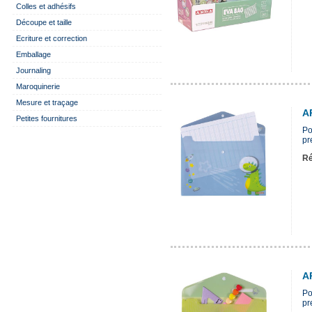
Colles et adhésifs
Découpe et taille
Ecriture et correction
Emballage
Journaling
Maroquinerie
Mesure et traçage
A
Petites fournitures
Po
pr
Ré
A
Po
pr