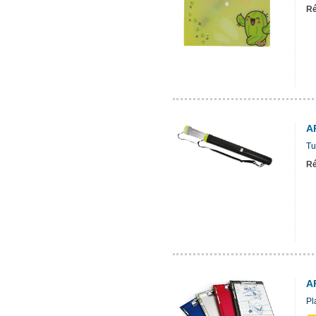
Ré
A
Tu
Ré
A
Pl