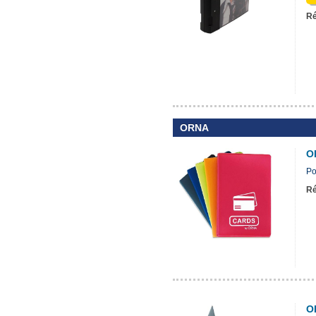
Ré
ORNA
O
Po
Ré
O