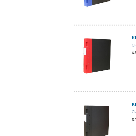
K
Cl
Ré
K
Cl
Ré