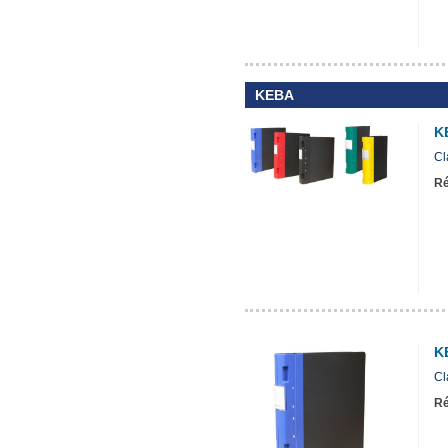
KEBA
K
Cl
Ré
K
Cl
Ré