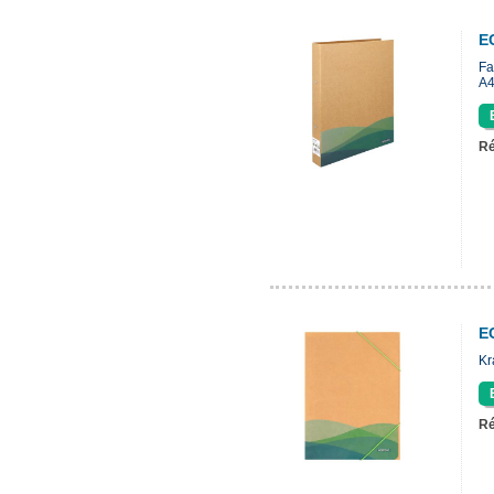
E
Fa
A4
Ré
E
Kr
Ré