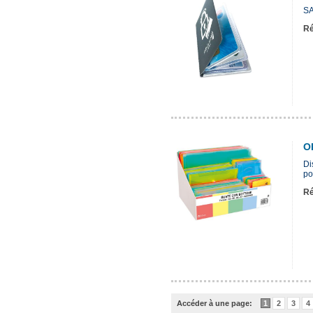
SA
Ré
O
Di
po
Ré
Accéder à une page:
1
2
3
4