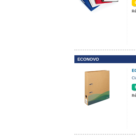
Ré
ECONOVO
E
Cl
Ré