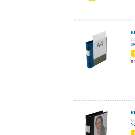
K
Cl
Bl
Ré
K
Cl
No