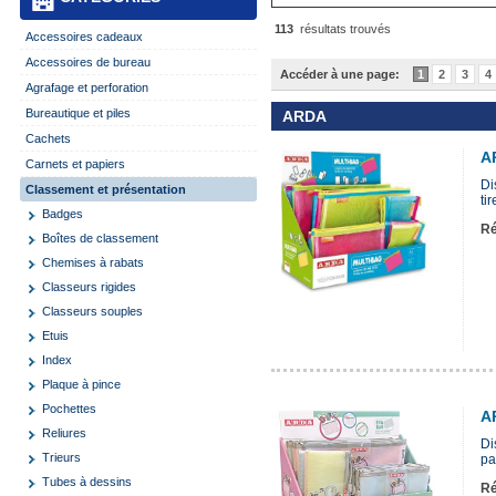
113
résultats trouvés
Accessoires cadeaux
Accessoires de bureau
Accéder à une page:
1
2
3
4
Agrafage et perforation
Bureautique et piles
ARDA
Cachets
A
Carnets et papiers
Di
Classement et présentation
ti
Badges
Ré
Boîtes de classement
Chemises à rabats
Classeurs rigides
Classeurs souples
Etuis
Index
Plaque à pince
Pochettes
A
Reliures
Di
Trieurs
pa
Tubes à dessins
Ré