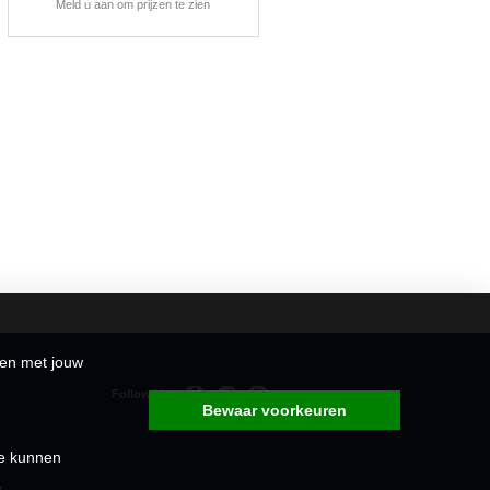
Meld u aan om prijzen te zien
den met jouw
Follow Us
Bewaar voorkeuren
me kunnen
y