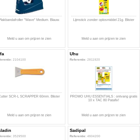
Plakbandafroller "Wave" Medium. Blauw.
Lijmstick zonder oplosmiddel 21g. Blister
Meld u aan om prijzen te zien
Meld u aan om prijzen te zien
fa
Uhu
erentie:
2104100
Referentie:
2811920
Cutter SCR-L SCRAPPER 60mm. Blister
PROMO UHU ESSENTIALS : ontvang gratis
10 x TAC 80 Patafix!
Meld u aan om prijzen te zien
Meld u aan om prijzen te zien
ladin
Sadipal
erentie:
3529500
Referentie:
4604200