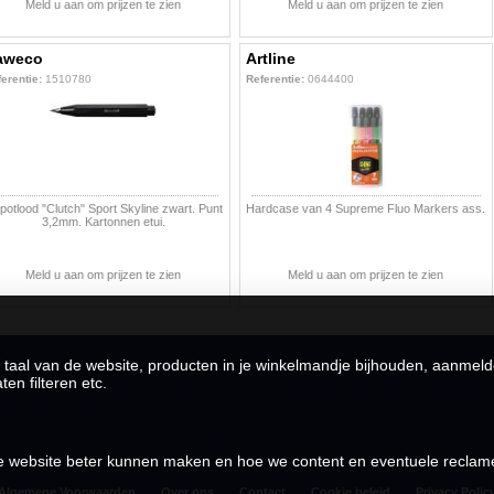
Meld u aan om prijzen te zien
Meld u aan om prijzen te zien
aweco
Artline
erentie:
1510780
Referentie:
0644400
potlood "Clutch" Sport Skyline zwart. Punt
Hardcase van 4 Supreme Fluo Markers ass.
3,2mm. Kartonnen etui.
Meld u aan om prijzen te zien
Meld u aan om prijzen te zien
 taal van de website, producten in je winkelmandje bijhouden, aanmel
en filteren etc.
 de website beter kunnen maken en hoe we content en eventuele recla
Algemene Voorwaarden
Over ons
Contact
Cookie beleid
Privacy Polic