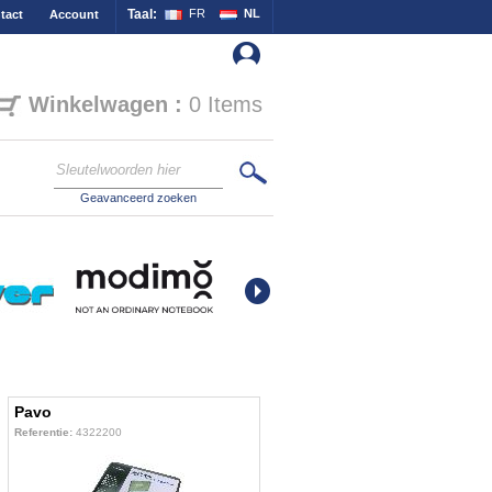
Taal:
FR
NL
tact
Account
Winkelwagen :
0 Items
Geavanceerd zoeken
Pavo
Referentie:
4322200