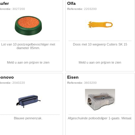
ufer
Olfa
erentie:
3027200
Referentie:
2203200
Lot van 10 postzegelbevochtiger met
Doos met 10 wegwerp Cutters SK 15
diameter 85mm.
Meld u aan om prijzen te zien
Meld u aan om prijzen te zien
conovo
Eisen
erentie:
2040220
Referentie:
3603200
Blauwe pennenzak.
Afgeschuinde potloodslijper 1-gaats. Metaal.