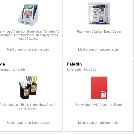
rkmap A4 personaliseerbaar "Shades" 8
Pack van 5 kaften Easy Cover
ndelingen. Geassorteerd. In display doos
van 24 stuks.
Meld u aan om prijzen te zien
Meld u aan om prijzen te zien
rda
Paladin
erentie:
31411RE
Referentie:
3513202
Potloodbakje. "Black is the New Green"
Showalbum A4 20 tassen. Rood.
serie. Zwart.
Meld u aan om prijzen te zien
Meld u aan om prijzen te zien