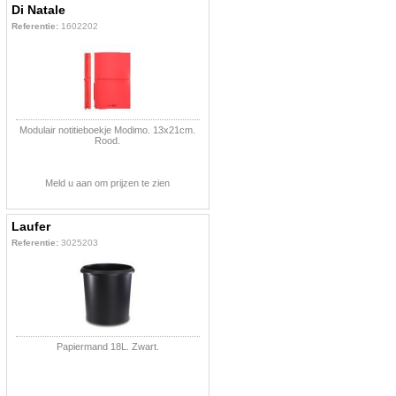
Di Natale
Referentie:
1602202
Modulair notitieboekje Modimo. 13x21cm.
Rood.
Meld u aan om prijzen te zien
Laufer
Referentie:
3025203
Papiermand 18L. Zwart.