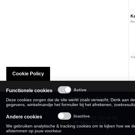
K
Ref
Vul
Cookie Policy
Functionele cookies
Inter Distribution Corp. sa/nv
Deze cookies zorgen dat de site werkt zoals verwacht; Denk aan de
Rue Edouard Dekoster 61-91
gegevens, winkelmandje het formulier bij het afrekenen, zoekresultat
1140 Bruxelles
België
Andere cookies
Telefoon : +32 (0)2 240 99 99
BTW : BE 0450.288.252
We gebruiken analytische & tracking cookies om te kijken hoe we
afstemmen op jouw voorkeur.