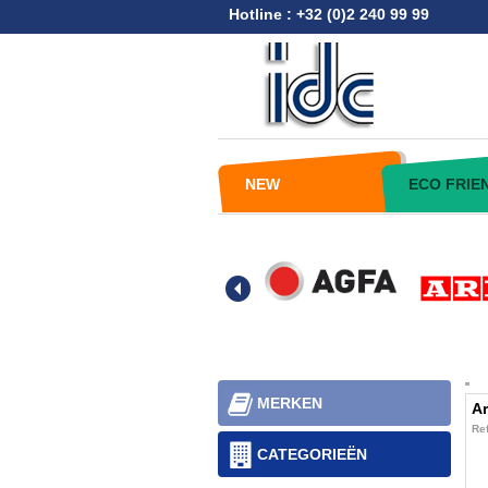
Hotline : +32 (0)2 240 99 99
NEW
ECO FRIE
'
'
MERKEN
A
Ref
CATEGORIEËN