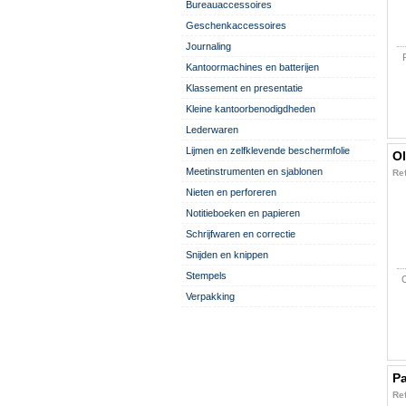
Bureauaccessoires
Geschenkaccessoires
Journaling
Kantoormachines en batterijen
Klassement en presentatie
Kleine kantoorbenodigdheden
Lederwaren
Lijmen en zelfklevende beschermfolie
Ol
Meetinstrumenten en sjablonen
Ref
Nieten en perforeren
Notitieboeken en papieren
Schrijfwaren en correctie
Snijden en knippen
Stempels
Verpakking
Pa
Ref