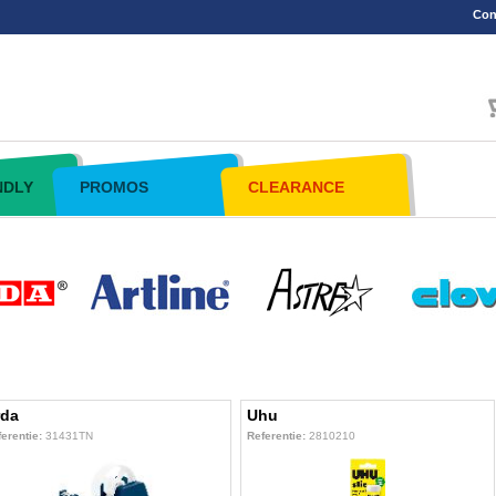
Con
NDLY
PROMOS
CLEARANCE
rda
Uhu
erentie:
31431TN
Referentie:
2810210