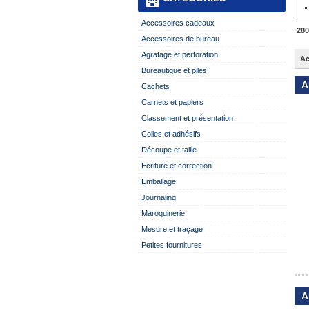
Accessoires cadeaux
28
Accessoires de bureau
Agrafage et perforation
Ac
Bureautique et piles
A
Cachets
Carnets et papiers
Classement et présentation
Colles et adhésifs
Découpe et taille
Ecriture et correction
Emballage
Journaling
Maroquinerie
Mesure et traçage
Petites fournitures
A