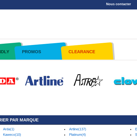
Nous contacter
NDLY
PROMOS
CLEARANCE
RIER PAR MARQUE
Arda(1)
Artline(137)
E
Kaweco(10)
Platinum(4)
S