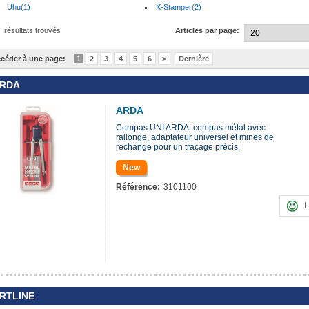
Uhu(1)
X-Stamper(2)
0
résultats trouvés
Articles par page:
céder à une page:
1
2
3
4
5
6
>
Dernière
RDA
ARDA
Compas UNI ARDA: compas métal avec
rallonge, adaptateur universel et mines de
rechange pour un traçage précis.
New
Référence:
3101100
L
RTLINE