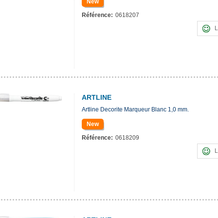
New
Référence:
0618207
L
ARTLINE
Artline Decorite Marqueur Blanc 1,0 mm.
New
Référence:
0618209
L