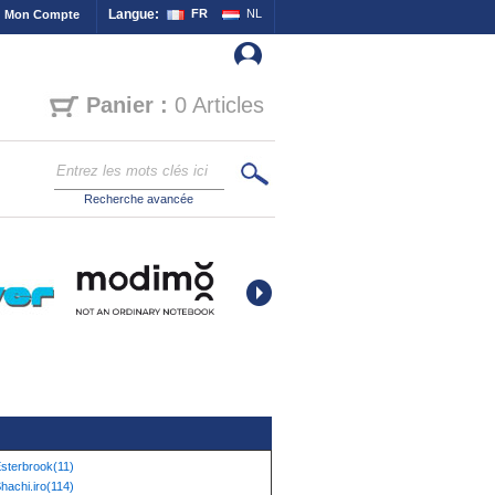
Langue:
FR
NL
Mon Compte
Panier :
0 Articles
Recherche avancée
sterbrook(11)
hachi.iro(114)