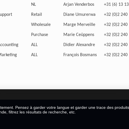
NL
Arjan Venderbos
+31 (6) 13 13
upport
Retail
Diane Umurerwa
+32 (0)2 240
Wholesale
Marge Merveille
+32 (0)2 240
Purchase
Marie Ceûppens
+32 (0)2 240
ccounting
ALL
Didier Alexandre
+32 (0)2 240
arketing
ALL
François Bosmans
+32 (0)2 240
ctement. Pensez à garder votre langue et garder une trace des produit
, filtrez les résultats de recherche, etc.