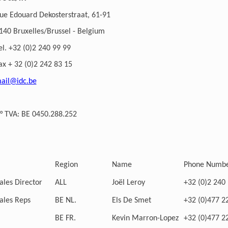
ue Edouard Dekosterstraat, 61-91
140 Bruxelles/Brussel - Belgium
el. +32 (0)2 240 99 99
ax + 32 (0)2 242 83 15
ail@idc.be
° TVA: BE 0450.288.252
Region
Name
Phone Numb
ales Director
ALL
Joël Leroy
+32 (0)2 240
ales Reps
BE NL.
Els De Smet
+32 (0)477 2
BE FR.
Kevin Marron-Lopez
+32 (0)477 2