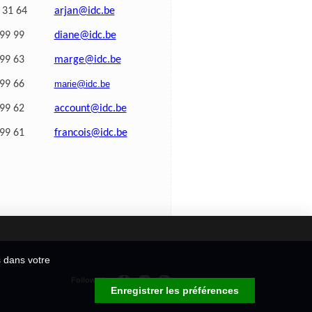
 31 64
arjan@idc.be
 99 99
diane@idc.be
 99 63
marge@idc.be
 99 66
marie@idc.be
 99 62
account@idc.be
 99 61
francois@idc.be
s dans votre
Follow Us
Enregistrer les préférences