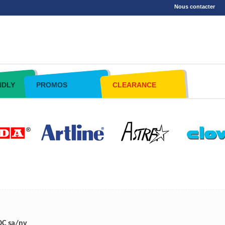
Nous contacter
NDLY
PROMOS
CLEARANCE
DC sa/nv