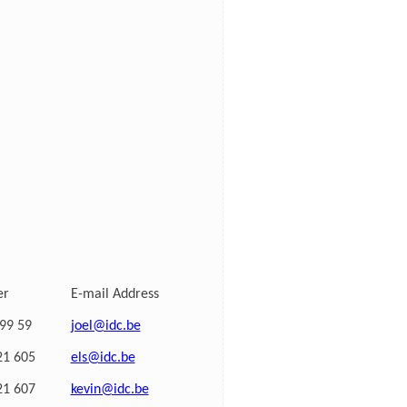
er
E-mail Address
 99 59
joel@idc.be
21 605
els@idc.be
21 607
kevin@idc.be