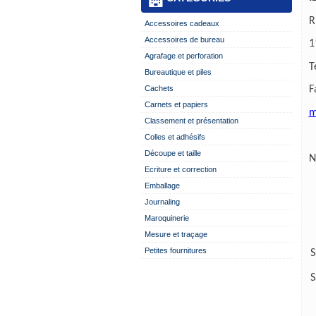
R
Accessoires cadeaux
Accessoires de bureau
1
Agrafage et perforation
T
Bureautique et piles
Cachets
F
Carnets et papiers
m
Classement et présentation
Colles et adhésifs
Découpe et taille
N
Ecriture et correction
Emballage
Journaling
Maroquinerie
Mesure et traçage
Petites fournitures
S
S