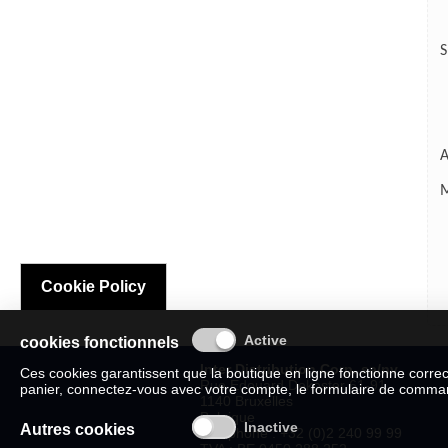
S
A
M
Cookie Policy
cookies fonctionnels
Inter Distribution Corp. sa/nv
Ces cookies garantissent que la boutique en ligne fonctionne corre
Rue Edouard Dekoster 61-91
panier, connectez-vous avec votre compte, le formulaire de commande
1140 Bruxelles
Belgique
Autres cookies
Téléphone : +32 (0)2 240 99 99