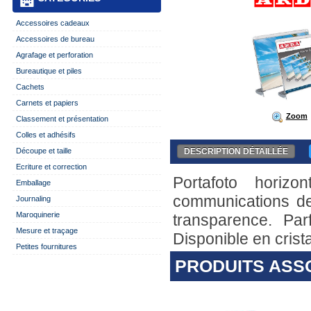
Accessoires cadeaux
Accessoires de bureau
Agrafage et perforation
Bureautique et piles
Cachets
Carnets et papiers
Zoom
Classement et présentation
Colles et adhésifs
DESCRIPTION DÉTAILLÉE
Découpe et taille
Ecriture et correction
Portafoto horiz
Emballage
communications de
Journaling
Maroquinerie
transparence. Par
Mesure et traçage
Disponible en crista
Petites fournitures
PRODUITS ASS