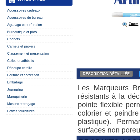
Accessoires cadeaux
Accessoires de bureau
Zoom
Agrafage et perforation
Bureautique et piles
Cachets
Carnets et papiers
Classement et présentation
Colles et adhésifs
Découpe et taille
DESCRIPTION DÉTAILLÉE
Ecriture et correction
Emballage
Les Marqueurs Br
Journaling
résistants à la dé
Maroquinerie
pointe flexible per
Mesure et traçage
Petites fournitures
colorier et peindre
plastique). Perm
surfaces non poreu