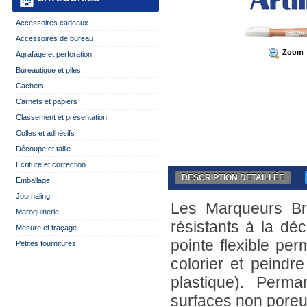
Accessoires cadeaux
Accessoires de bureau
Zoom
Agrafage et perforation
Bureautique et piles
Cachets
Carnets et papiers
Classement et présentation
Colles et adhésifs
Découpe et taille
Ecriture et correction
DESCRIPTION DÉTAILLÉE
Emballage
Journaling
Les Marqueurs Br
Maroquinerie
résistants à la dé
Mesure et traçage
pointe flexible per
Petites fournitures
colorier et peindre
plastique). Perm
surfaces non poreu