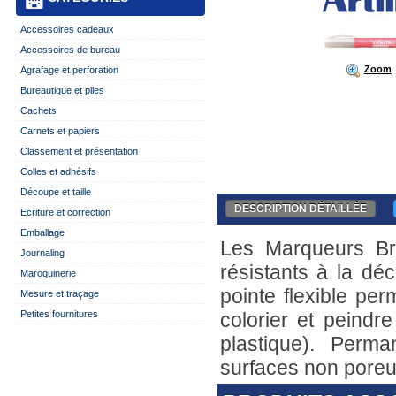
Accessoires cadeaux
Accessoires de bureau
Zoom
Agrafage et perforation
Bureautique et piles
Cachets
Carnets et papiers
Classement et présentation
Colles et adhésifs
Découpe et taille
DESCRIPTION DÉTAILLÉE
Ecriture et correction
Emballage
Les Marqueurs Br
Journaling
résistants à la dé
Maroquinerie
pointe flexible per
Mesure et traçage
Petites fournitures
colorier et peindre
plastique). Perm
surfaces non poreu