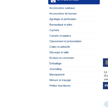
Accessoires cadeaux
Accessoires de bureau
Agrafage et perforation
Bureautique et piles
Cachets
Carnets et papiers
Classement et présentation
Colles et adhésifs
Découpe et taille
Ecriture et correction
Emballage
Journaling
Le 
Maroquinerie
d'u
ver
Mesure et traçage
P
Petites fournitures