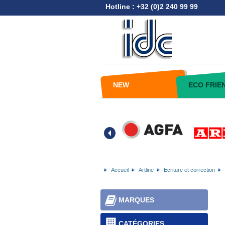
Hotline : +32 (0)2 240 99 99
NEW
ECO FRIE
Accueil
Artline
Ecriture et correction
MARQUES
CATÉGORIES