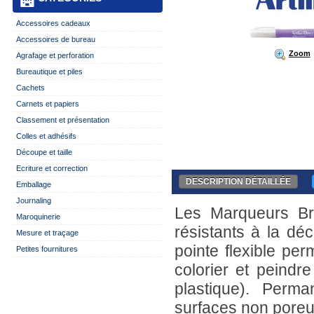
Accessoires cadeaux
Accessoires de bureau
Zoom
Agrafage et perforation
Bureautique et piles
Cachets
Carnets et papiers
Classement et présentation
Colles et adhésifs
Découpe et taille
Ecriture et correction
DESCRIPTION DÉTAILLÉE
Emballage
Journaling
Les Marqueurs Br
Maroquinerie
résistants à la dé
Mesure et traçage
pointe flexible per
Petites fournitures
colorier et peindre
plastique). Perm
surfaces non poreu