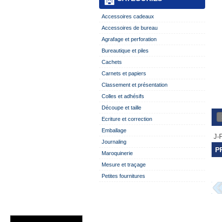
Accessoires cadeaux
Accessoires de bureau
Agrafage et perforation
Bureautique et piles
Cachets
Carnets et papiers
Classement et présentation
Colles et adhésifs
Découpe et taille
Ecriture et correction
Emballage
J-P
Journaling
P
Maroquinerie
Mesure et traçage
Petites fournitures