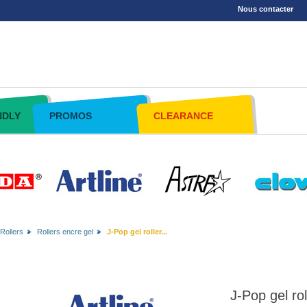
Nous contacter
NDLY
PROMOS
CLEARANCE
Rollers
Rollers encre gel
J-Pop gel roller...
J-Pop gel rol