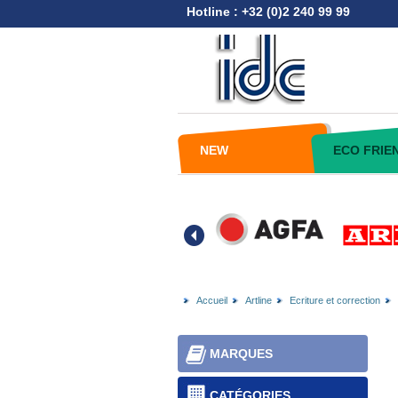
Hotline : +32 (0)2 240 99 99
NEW
ECO FRIE
Accueil
Artline
Ecriture et correction
MARQUES
CATÉGORIES