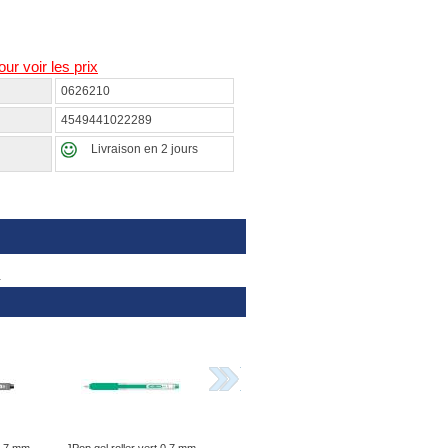
our voir les prix
0626210
4549441022289
Livraison en 2 jours
.