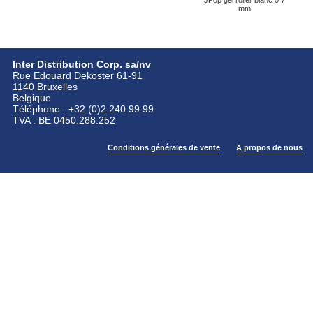
JPop gel roller blanc 0 7
mm
Inter Distribution Corp. sa/nv
Rue Edouard Dekoster 61-91
1140 Bruxelles
Belgique
Téléphone : +32 (0)2 240 99 99
TVA : BE 0450.288.252
Conditions générales de vente
A propos de nous