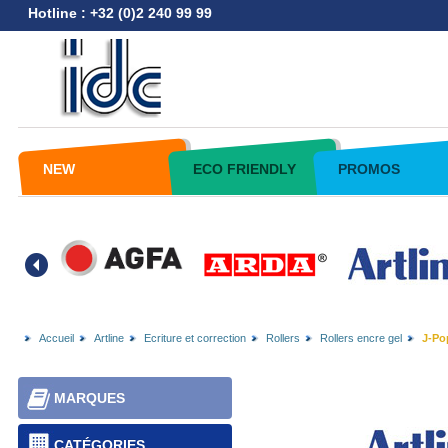
Hotline : +32 (0)2 240 99 99
NEW
ECO FRIENDLY
PROMOS
Accueil
Artline
Ecriture et correction
Rollers
Rollers encre gel
J-Pop
MARQUES
CATÉGORIES