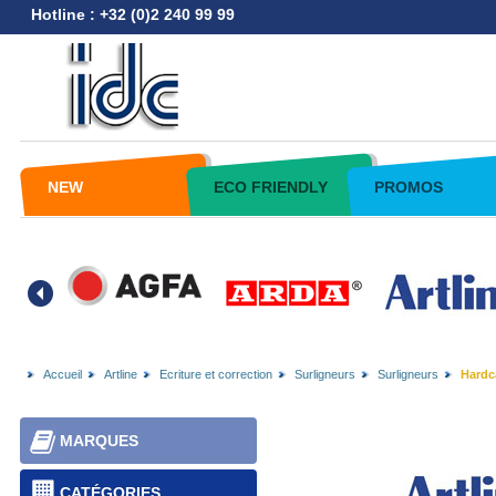
Hotline : +32 (0)2 240 99 99
NEW
ECO FRIENDLY
PROMOS
Accueil
Artline
Ecriture et correction
Surligneurs
Surligneurs
Hardca
MARQUES
CATÉGORIES