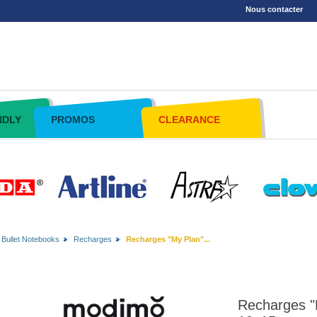
Nous contacter
NDLY
PROMOS
CLEARANCE
Bullet Notebooks
Recharges
Recharges "My Plan"...
Recharges "