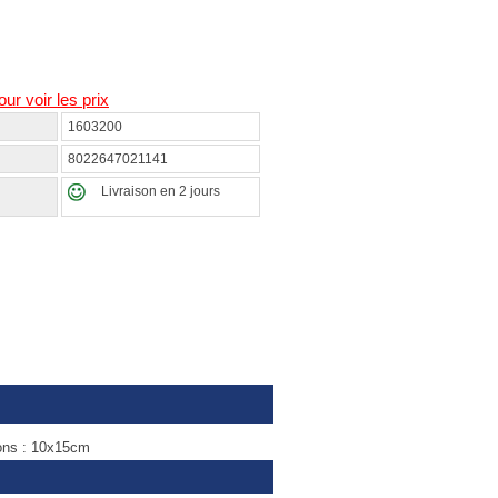
our voir les prix
1603200
8022647021141
Livraison en 2 jours
ons : 10x15cm