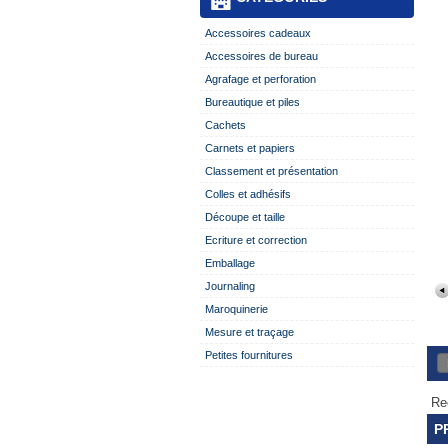
Accessoires cadeaux
Accessoires de bureau
Agrafage et perforation
Bureautique et piles
Cachets
Carnets et papiers
Classement et présentation
Colles et adhésifs
Découpe et taille
Ecriture et correction
Emballage
Journaling
Maroquinerie
Mesure et traçage
Petites fournitures
Re
P