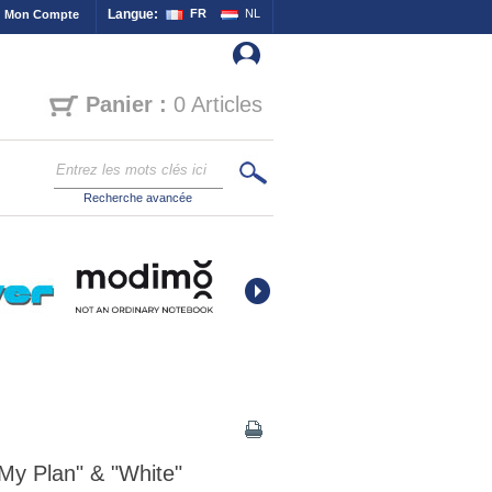
Langue:
FR
NL
Mon Compte
Panier :
0 Articles
Recherche avancée
My Plan" & "White"