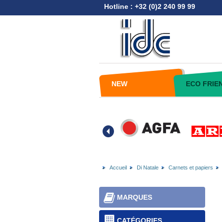
Hotline : +32 (0)2 240 99 99
NEW
ECO FRIE
Accueil
Di Natale
Carnets et papiers
MARQUES
CATÉGORIES