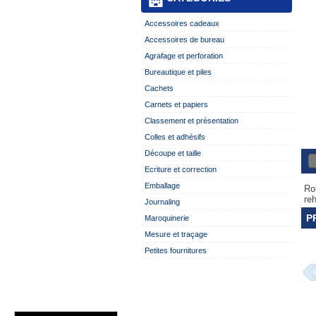
Accessoires cadeaux
Accessoires de bureau
Agrafage et perforation
Bureautique et piles
Cachets
Carnets et papiers
Classement et présentation
Colles et adhésifs
Découpe et taille
Ecriture et correction
Emballage
Ro
reh
Journaling
P
Maroquinerie
Mesure et traçage
Petites fournitures