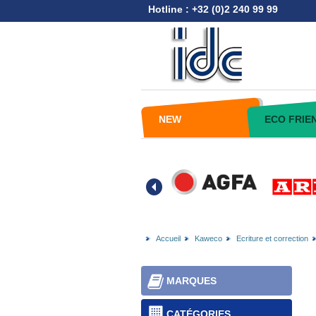
Hotline : +32 (0)2 240 99 99
NEW
ECO FRIE
Accueil
Kaweco
Ecriture et correction
MARQUES
CATÉGORIES