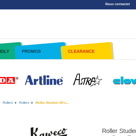
Nous contacter
NDLY
PROMOS
CLEARANCE
Rollers
Rollers
Roller Student 60's...
Roller Stud