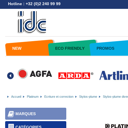
Hotline : +32 (0)2 240 99 99
NEW
ECO FRIENDLY
PROMOS
Accueil
Platinum
Ecriture et correction
Stylos-plume
Stylos-plume dive
MARQUES
CATÉGORIES