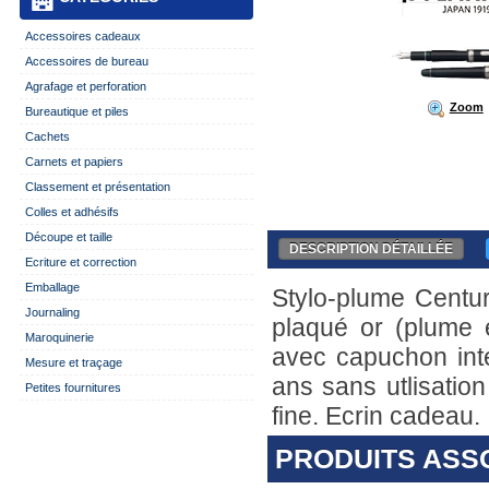
Accessoires cadeaux
Accessoires de bureau
Agrafage et perforation
Zoom
Bureautique et piles
Cachets
Carnets et papiers
Classement et présentation
Colles et adhésifs
Découpe et taille
DESCRIPTION DÉTAILLÉE
Ecriture et correction
Emballage
Stylo-plume Centur
Journaling
plaqué or (plume 
Maroquinerie
avec capuchon int
Mesure et traçage
ans sans utlisation 
Petites fournitures
fine. Ecrin cadeau.
PRODUITS ASS