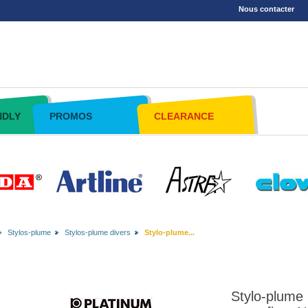
Nous contacter
NDLY
PROMOS
CLEARANCE
Stylos-plume
Stylos-plume divers
Stylo-plume...
Stylo-plume 