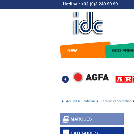
Hotline : +32 (0)2 240 99 99
NEW
ECO FRIE
Accueil
Platinum
Ecriture et correction
MARQUES
CATÉGORIES