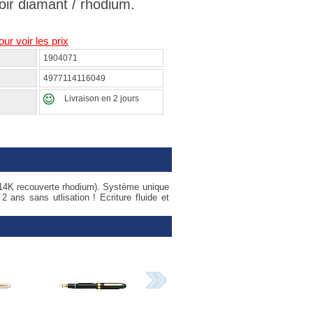
Noir diamant / rhodium.
our voir les prix
1904071
4977114116049
Livraison en 2 jours
r 14K recouverte rhodium). Système unique
ans sans utlisation ! Ecriture fluide et