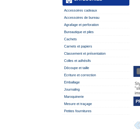
Accessoires cadeaux
Accessoires de bureau
Agrafage et perforation
Bureautique et piles
Cachets
Carnets et papiers
Classement et présentation
Colles et adhésifs
Découpe et taille
Ecriture et correction
Emballage
St
"s
Journaling
imm
Maroquinerie
P
Mesure et traçage
Petites fournitures