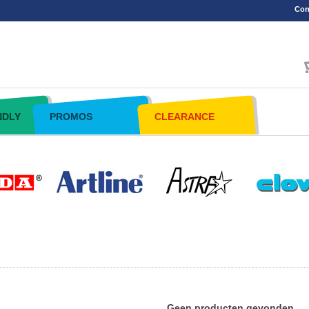
Con
NDLY
PROMOS
CLEARANCE
Geen producten gevonden.