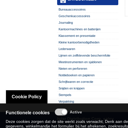
Bureauaccessoires
Geschenkaccessoires
Journaling
Kantoormachines en batterijen
Klassement en presentatie
Kleine kantoorbenodigdheden
Lederwaren
Lijmen en zelfklevende beschermfolie
Meetinstrumenten en sjablonen
Nieten en perforeren
Notitieboeken en papieren
Schrijfwaren en correctie
Snijden en knippen
Stempels
Cookie Policy
Verpakking
Functionele cookies
Inter Distribution Corp. sa/nv
Deze cookies zorgen dat de site werkt zoals verwacht; Denk aan de
Rue Edouard Dekoster 61-91
gegevens, winkelmandje het formulier bij het afrekenen, zoekresultat
1140 Bruxelles