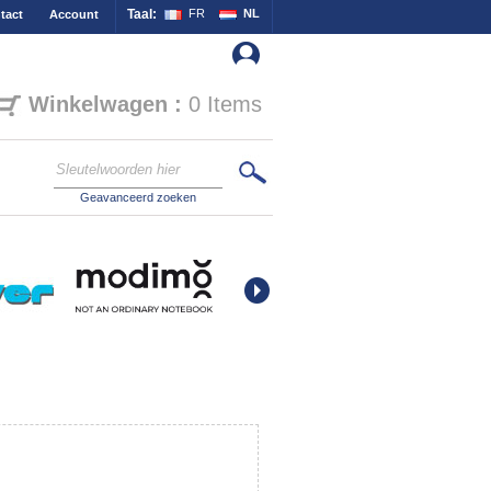
Taal:
FR
NL
tact
Account
Winkelwagen :
0 Items
Geavanceerd zoeken