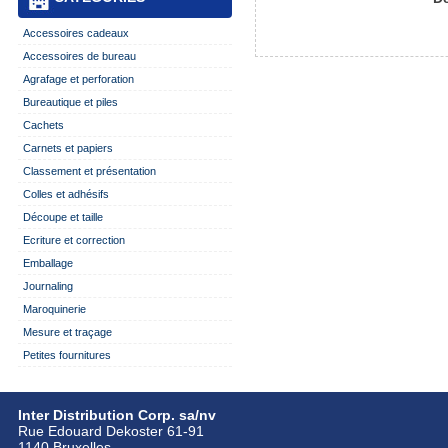
Accessoires cadeaux
Accessoires de bureau
Agrafage et perforation
Bureautique et piles
Cachets
Carnets et papiers
Classement et présentation
Colles et adhésifs
Découpe et taille
Ecriture et correction
Emballage
Journaling
Maroquinerie
Mesure et traçage
Petites fournitures
Inter Distribution Corp. sa/nv
Rue Edouard Dekoster 61-91
1140 Bruxelles