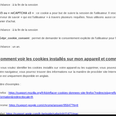
héance : à la fin de la session
V3 ou « reCAPTCHA v3 »
: ce cookie a pour but de suivre la session de l'utilisateur. Il st
rveur de savoir « qui est l'utilisateur » à travers plusieurs requêtes. Nous utilisons aussi ce 
nier d’achat.
héance : à la fin de la session
Gdpr_cookie_consent
: permet de demander le consentement explicite de l'utilisateur pour l'
héance : un an.
omment voir les cookies installés sur mon appareil et com
 vous voulez identifier les cookies installés sur votre appareil ou les supprimer, vous pouve
tre navigateur, vous pourrez trouver des informations sur la manière de procéder site Int
te est uniquement disponible en anglais.
titre d’exemples :
refox :
https://support.mozilla.org/fr/kb/effacer-cookies-donnees-site-firefox?redirectslug=ef
formation&redirectlocale=fr
,
hrome:
https://support.google.com/chrome/answer/95647?hl=fr
fari:
https://support.apple.com/fr-be/guide/safari/sfri11471/mac