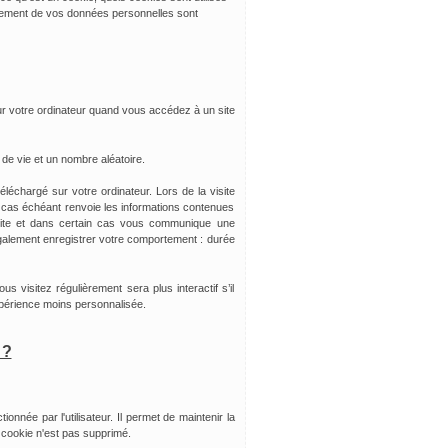
aitement de vos données personnelles sont
sur votre ordinateur quand vous accédez à un site
e de vie et un nombre aléatoire.
éléchargé sur votre ordinateur. Lors de la visite
 le cas échéant renvoie les informations contenues
site et dans certain cas vous communique une
également enregistrer votre comportement : durée
s visitez régulièrement sera plus interactif s’il
xpérience moins personnalisée.
 ?
tionnée par l'utilisateur. Il permet de maintenir la
e cookie n'est pas supprimé.