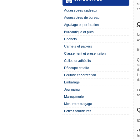
su
co
Accessoires cadeaux
Accessoires de bureau
Q
Agrafage et perforation
Bureautique et piles
Un
Cachets
w
Carnets et papiers
Il
Classement et présentation
Qu
Colles et adhésifs
su
Découpe et taille
d
in
Ecriture et correction
de
Emballage
Journaling
En
an
Maroquinerie
Mesure et traçage
Q
Petites fournitures
ID
-
la