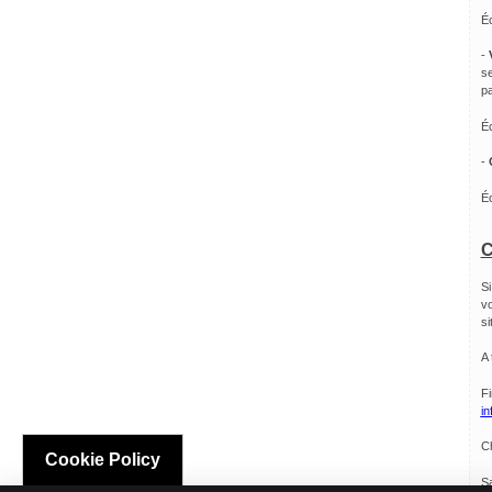
Éc
-
se
pa
Éc
-
Éc
C
Si
vo
si
A 
Fi
in
C
Cookie Policy
Sa