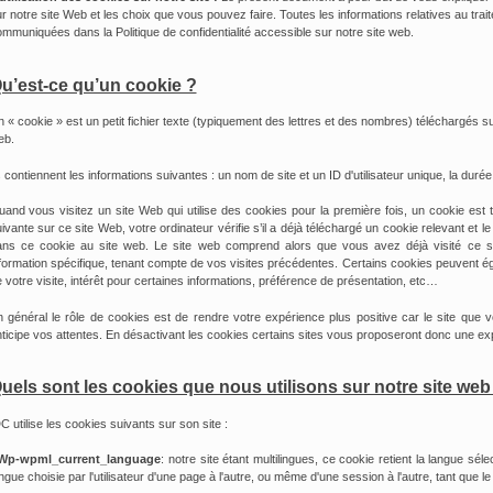
r notre site Web et les choix que vous pouvez faire. Toutes les informations relatives au tr
mmuniquées dans la Politique de confidentialité accessible sur notre site web.
u’est-ce qu’un cookie ?
 « cookie » est un petit fichier texte (typiquement des lettres et des nombres) téléchargés 
eb.
s contiennent les informations suivantes : un nom de site et un ID d'utilisateur unique, la duré
and vous visitez un site Web qui utilise des cookies pour la première fois, un cookie est t
ivante sur ce site Web, votre ordinateur vérifie s’il a déjà téléchargé un cookie relevant et
ans ce cookie au site web. Le site web comprend alors que vous avez déjà visité ce 
formation spécifique, tenant compte de vos visites précédentes. Certains cookies peuvent 
 votre visite, intérêt pour certaines informations, préférence de présentation, etc…
 général le rôle de cookies est de rendre votre expérience plus positive car le site que vou
ticipe vos attentes. En désactivant les cookies certains sites vous proposeront donc une e
uels sont les cookies que nous utilisons sur notre site web
C utilise les cookies suivants sur son site :
Wp-wpml_current_language
: notre site étant multilingues, ce cookie retient la langue sélec
ngue choisie par l'utilisateur d'une page à l'autre, ou même d'une session à l'autre, tant que l