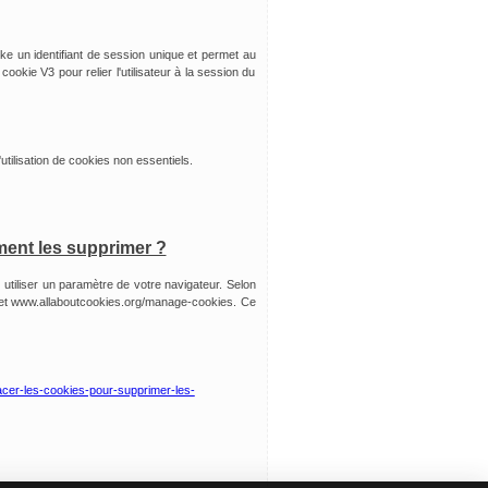
ocke un identifiant de session unique et permet au
cookie V3 pour relier l'utilisateur à la session du
utilisation de cookies non essentiels.
ment les supprimer ?
z utiliser un paramètre de votre navigateur. Selon
ernet www.allaboutcookies.org/manage-cookies. Ce
facer-les-cookies-pour-supprimer-les-