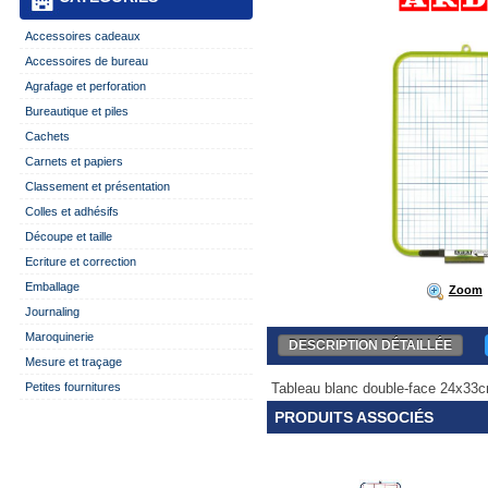
Accessoires cadeaux
Accessoires de bureau
Agrafage et perforation
Bureautique et piles
Cachets
Carnets et papiers
Classement et présentation
Colles et adhésifs
Découpe et taille
Ecriture et correction
Emballage
Zoom
Journaling
Maroquinerie
DESCRIPTION DÉTAILLÉE
Mesure et traçage
Tableau blanc double-face 24x33cm
Petites fournitures
PRODUITS ASSOCIÉS