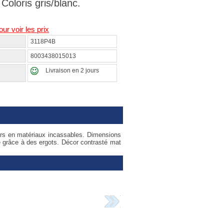
oloris gris/blanc.
our voir les prix
3118P4B
8003438015013
Livraison en 2 jours
oirs en matériaux incassables. Dimensions
té grâce à des ergots. Décor contrasté mat