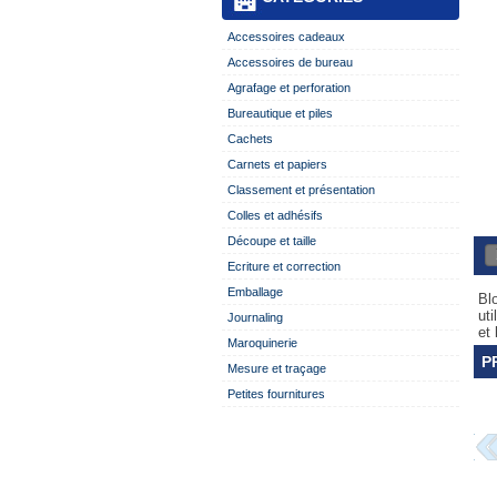
Accessoires cadeaux
Accessoires de bureau
Agrafage et perforation
Bureautique et piles
Cachets
Carnets et papiers
Classement et présentation
Colles et adhésifs
Découpe et taille
Ecriture et correction
Emballage
Bl
uti
Journaling
et 
Maroquinerie
P
Mesure et traçage
Petites fournitures