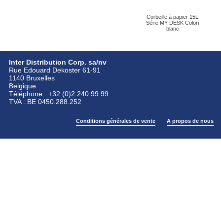
Corbeille à papier 15L
Série MY DESK Colori
blanc
Inter Distribution Corp. sa/nv
Rue Edouard Dekoster 61-91
1140 Bruxelles
Belgique
Téléphone : +32 (0)2 240 99 99
TVA : BE 0450.288.252
Conditions générales de vente
A propos de nous