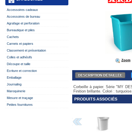
Accessoires cadeaux
Accessoires de bureau
Agrafage et perforation
Bureautique et piles
Cachets
Carnets et papiers
Classement et présentation
Colles et adhésifs
Zoom
Découpe et taille
Ecriture et correction
DESCRIPTION DÉTAILLÉE
Emballage
Journaling
Corbeille à papier. Série "MY DESK
Finition brillante. Colori : turquoise
Maroquinerie
Mesure et traçage
PRODUITS ASSOCIÉS
Petites fournitures