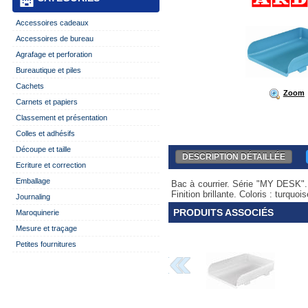
Accessoires cadeaux
Accessoires de bureau
Agrafage et perforation
Bureautique et piles
Cachets
Zoom
Carnets et papiers
Classement et présentation
Colles et adhésifs
Découpe et taille
DESCRIPTION DÉTAILLÉE
Ecriture et correction
Emballage
Bac à courrier. Série "MY DESK". 
Finition brillante. Coloris : turquois
Journaling
PRODUITS ASSOCIÉS
Maroquinerie
Mesure et traçage
Petites fournitures