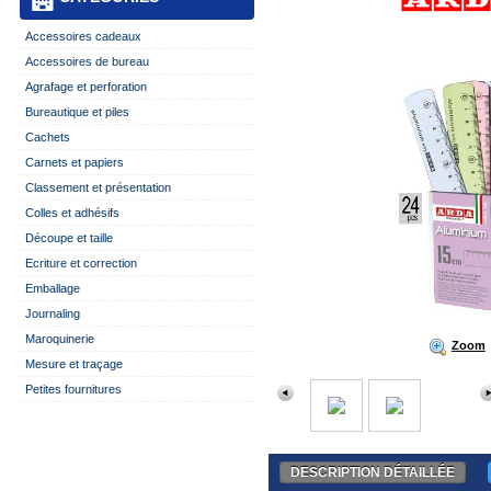
Accessoires cadeaux
Accessoires de bureau
Agrafage et perforation
Bureautique et piles
Cachets
Carnets et papiers
Classement et présentation
Colles et adhésifs
Découpe et taille
Ecriture et correction
Emballage
Journaling
Maroquinerie
Zoom
Mesure et traçage
Petites fournitures
DESCRIPTION DÉTAILLÉE