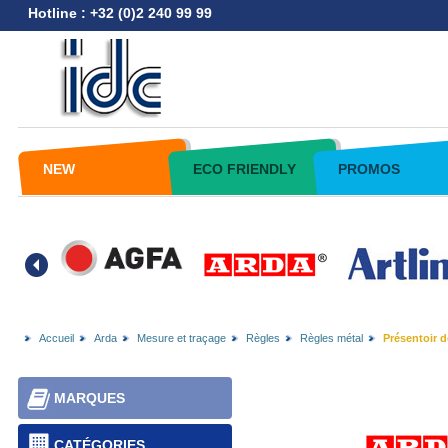
Hotline : +32 (0)2 240 99 99
NEW
ECO FRIENDLY
PROMOS
Accueil
Arda
Mesure et traçage
Règles
Règles métal
Présentoir de
MARQUES
CATÉGORIES