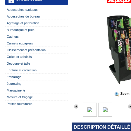
Accessoires cadeaux
Accessoires de bureau
Agrafage et perforation
Bureautique et piles
Cachets
Carnets et papiers
Classement et présentation
Colles et adhésifs
Découpe et taille
Ecriture et correction
Emballage
Journaling
Maroquinerie
Zoom
Mesure et traçage
Petites fournitures
DESCRIPTION DÉTAILLÉ