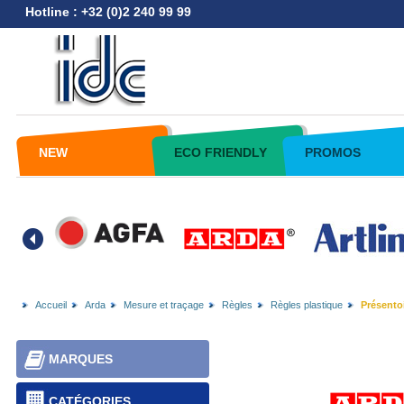
Hotline : +32 (0)2 240 99 99
NEW
ECO FRIENDLY
PROMOS
Accueil
Arda
Mesure et traçage
Règles
Règles plastique
Présentoi
MARQUES
CATÉGORIES