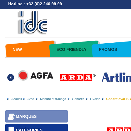
Hotline : +32 (0)2 240 99 99
NEW
ECO FRIENDLY
PROMOS
Accueil
Arda
Mesure et traçage
Gabarits
Ovales
Gabarit oval 10 à
MARQUES
CATÉGORIES