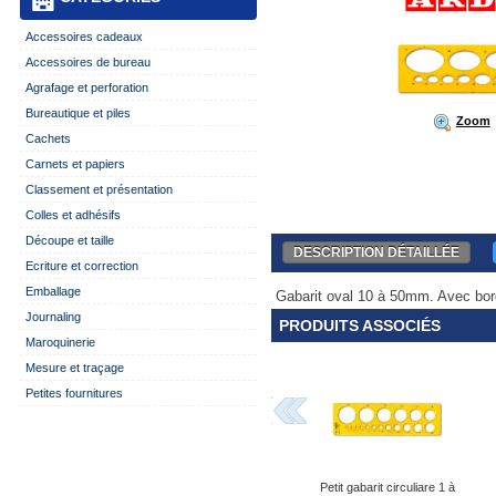
Accessoires cadeaux
Accessoires de bureau
Agrafage et perforation
Bureautique et piles
Zoom
Cachets
Carnets et papiers
Classement et présentation
Colles et adhésifs
Découpe et taille
DESCRIPTION DÉTAILLÉE
Ecriture et correction
Emballage
Gabarit oval 10 à 50mm. Avec bord 
Journaling
PRODUITS ASSOCIÉS
Maroquinerie
Mesure et traçage
Petites fournitures
Petit gabarit circuliare 1 à