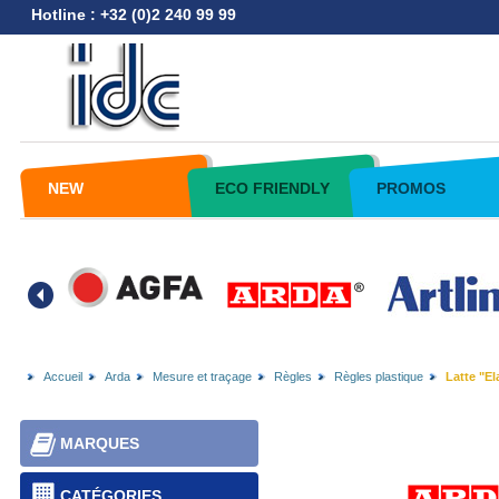
Hotline : +32 (0)2 240 99 99
NEW
ECO FRIENDLY
PROMOS
Accueil
Arda
Mesure et traçage
Règles
Règles plastique
Latte "Ela
MARQUES
CATÉGORIES