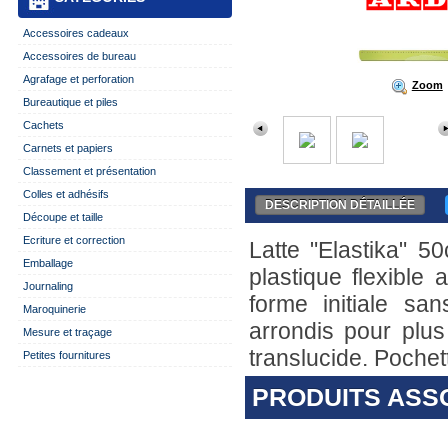
Accessoires cadeaux
Accessoires de bureau
Agrafage et perforation
Zoom
Bureautique et piles
Cachets
Carnets et papiers
Classement et présentation
Colles et adhésifs
DESCRIPTION DÉTAILLÉE
Découpe et taille
Ecriture et correction
Latte "Elastika" 5
Emballage
plastique flexible
Journaling
forme initiale s
Maroquinerie
arrondis pour plus
Mesure et traçage
translucide. Pochett
Petites fournitures
PRODUITS ASS