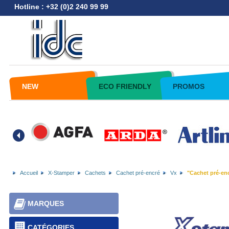
Hotline : +32 (0)2 240 99 99
NEW
ECO FRIENDLY
PROMOS
Accueil
X-Stamper
Cachets
Cachet pré-encré
Vx
"Cachet pré-enc
MARQUES
CATÉGORIES