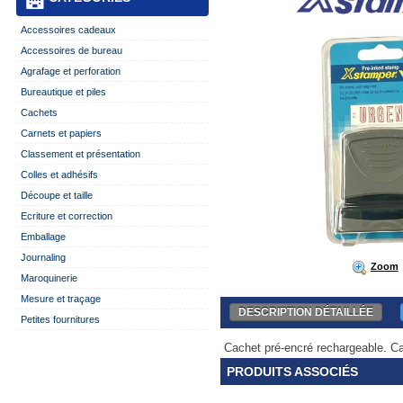
Accessoires cadeaux
Accessoires de bureau
Agrafage et perforation
Bureautique et piles
Cachets
Carnets et papiers
Classement et présentation
Colles et adhésifs
Découpe et taille
Ecriture et correction
Emballage
Journaling
Zoom
Maroquinerie
Mesure et traçage
DESCRIPTION DÉTAILLÉE
Petites fournitures
Cachet pré-encré rechargeable. C
PRODUITS ASSOCIÉS