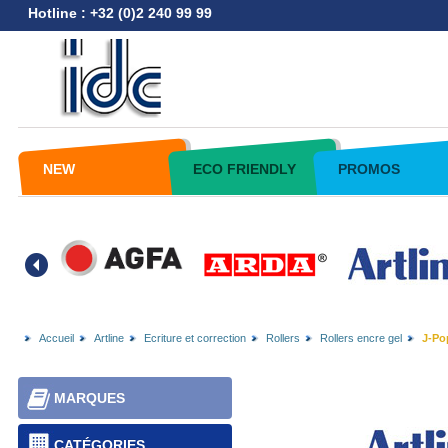
Hotline : +32 (0)2 240 99 99
NEW
ECO FRIENDLY
PROMOS
Accueil
Artline
Ecriture et correction
Rollers
Rollers encre gel
J-Pop
MARQUES
CATÉGORIES