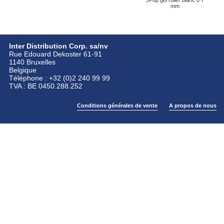
JPop gel roller blanc 0 7
mm
Inter Distribution Corp. sa/nv
Rue Edouard Dekoster 61-91
1140 Bruxelles
Belgique
Téléphone : +32 (0)2 240 99 99
TVA : BE 0450.288.252
Conditions générales de vente
A propos de nous